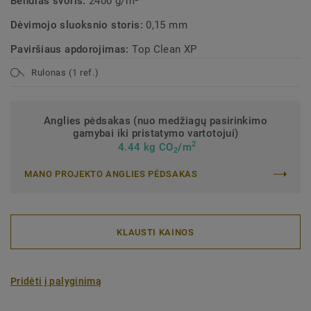
Bendras svoris:
2400 g/m²
Dėvimojo sluoksnio storis:
0,15 mm
Paviršiaus apdorojimas:
Top Clean XP
Rulonas (1 ref.)
Anglies pėdsakas (nuo medžiagų pasirinkimo
gamybai iki pristatymo vartotojui)
2
4.44 kg CO
/m
2
MANO PROJEKTO ANGLIES PĖDSAKAS
KLAUSTI KAINOS
Pridėti į palyginimą