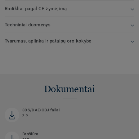
Rodikliai pagal CE žymėjimą
Techniniai duomenys
Tvarumas, aplinka ir patalpų oro kokybė
Dokumentai
3DS/DAE/OBJ failai
ZIP
Brošiūra