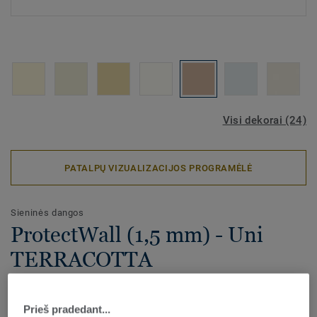
Visi dekorai (24)
PATALPŲ VIZUALIZACIJOS PROGRAMĖLĖ
Sieninės dangos
ProtectWall (1,5 mm) - Uni
TERRACOTTA
ProtectWALL 1,5 yra aukštos kokybės vinilinė sienų danga,
apsauganti sienas nuo smūgių, įbrėžimų, dėmių ir cheminių
Prieš pradedant...