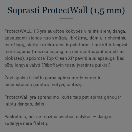
Suprasti ProtectWall (1,5 mm)
ProtectWALL 1,5 yra aukštos kokybės vinilinė sienų danga,
apsauganti sienas nuo smūgių, įbrėžimų, dėmių ir cheminių
medžiagų, skirta koridoriams ir palatoms. Lanksti ir lengvai
montuojama (mažiau sujungimų nei montuojant standžias
plokštes), apdorota Top Clean XP paviršiaus apsauga, kad
būtų lengva valyti (Riboflavin testu įvertinta puikiai).
Žavi spalvų ir raštų gama apima modernumo ir
nesenstančių gamtos motyvų sintezę.
ProtectWall yra sprendimo, kuris taip pat apima grindų ir
laiptų dangas, dalis.
Paskutinis, bet ne mažiau svarbus dalykas – dangos
sudėtyje nėra ftalatų.