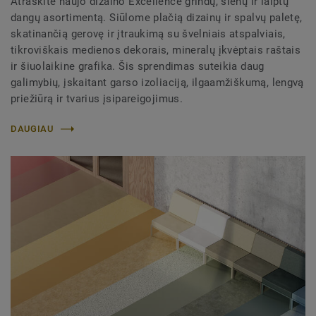
Atraskite naujo dizaino Excellence grindų, sienų ir laiptų
dangų asortimentą. Siūlome plačią dizainų ir spalvų paletę,
skatinančią gerovę ir įtraukimą su švelniais atspalviais,
tikroviškais medienos dekorais, mineralų įkvėptais raštais
ir šiuolaikine grafika. Šis sprendimas suteikia daug
galimybių, įskaitant garso izoliaciją, ilgaamžiškumą, lengvą
priežiūrą ir tvarius įsipareigojimus.
DAUGIAU