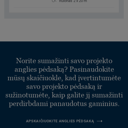
Rulonas 2 x 20 m
Norite sumažinti savo projekto
anglies pėdsaką? Pasinaudokite
mūsų skaičiuokle, kad įvertintumėte
savo projekto pėdsaką ir
sužinotumėte, kaip galite jį sumažinti
perdirbdami panaudotus gaminius.
APSKAIČIUOKITE ANGLIES PĖDSAKĄ