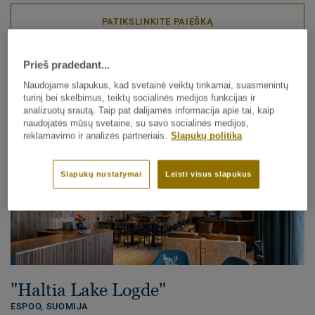
PATIKSLINKITE PAIEŠKĄ
Prieš pradedant...
Susipažinkite su 23 įgyvendintais projektais
Naudojame slapukus, kad svetainė veiktų tinkamai, suasmenintų
turinį bei skelbimus, teiktų socialinės medijos funkcijas ir
analizuotų srautą. Taip pat dalijamės informacija apie tai, kaip
naudojatės mūsų svetaine, su savo socialinės medijos,
reklamavimo ir analizės partneriais.
Slapukų politika
Slapukų nustatymai
Leisti visus slapukus
"Haltia Lake Logde"
ESPOO, SUOMIJA