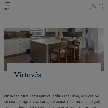
MENU
Virtuvės
Virtuvėse turėtų atsispindėti stilius ir šiluma, nes virtuvė –
tai nuotaikinga vieta, kurioje draugai ir šeimos nariai gali
valgyti ir leisti laiką kartu. Tvarumas ir lengva priežiūra