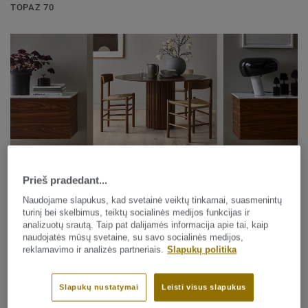
TOPAZ 70
Prieš pradedant...
Naudojame slapukus, kad svetainė veiktų tinkamai, suasmenintų
Parketlentės
turinį bei skelbimus, teiktų socialinės medijos funkcijas ir
HERITAGE
analizuotų srautą. Taip pat dalijamės informacija apie tai, kaip
naudojatės mūsų svetaine, su savo socialinės medijos,
reklamavimo ir analizės partneriais.
Slapukų politika
Slapukų nustatymai
Leisti visus slapukus