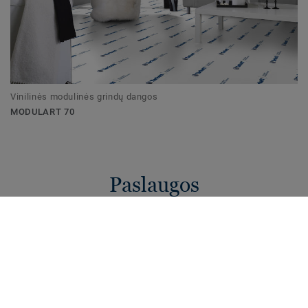
Vinilinės modulinės grindų dangos
MODULART 70
Paslaugos
Paleiskite Vizualizacijos
programėlę