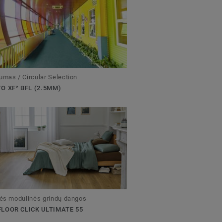
umas / Circular Selection
O XF² BFL (2.5MM)
nės modulinės grindų dangos
LOOR CLICK ULTIMATE 55