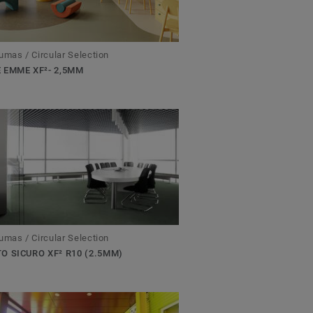
umas / Circular Selection
 EMME XF²- 2,5MM
umas / Circular Selection
O SICURO XF² R10 (2.5MM)