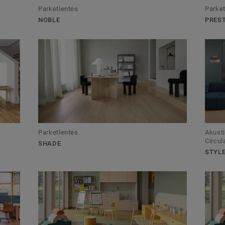
Parketlentės
Parket
NOBLE
PRES
Parketlentės
Akusti
Circul
SHADE
STYLE