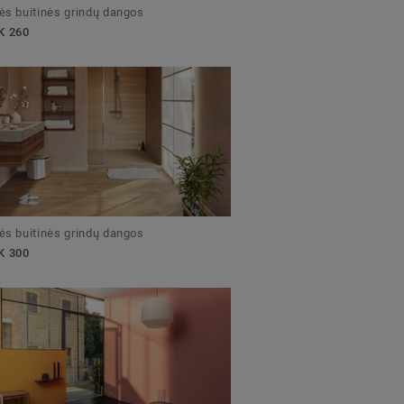
nės buitinės grindų dangos
K 260
nės buitinės grindų dangos
K 300