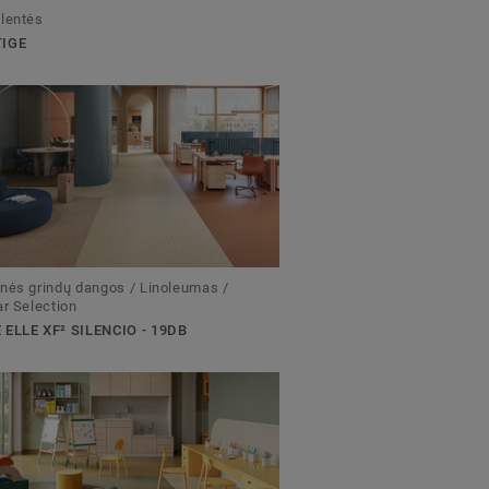
lentės
TIGE
nės grindų dangos / Linoleumas /
ar Selection
 ELLE XF² SILENCIO - 19DB