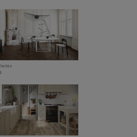
lentės
O