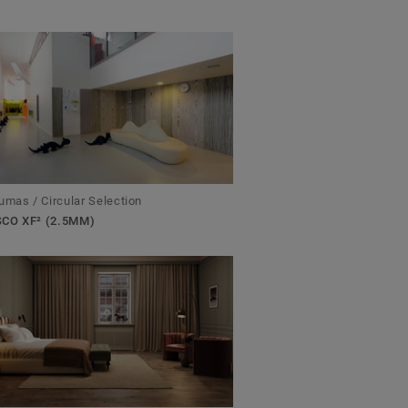
umas / Circular Selection
CO XF² (2.5MM)