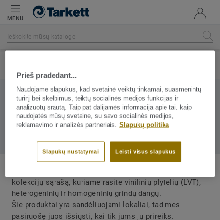
MENU
Pasirinkite kategoriją
Prieš pradedant...
Naudojame slapukus, kad svetainė veiktų tinkamai, suasmenintų
Produktus galima įsigyti iš
turinį bei skelbimus, teiktų socialinės medijos funkcijas ir
analizuotų srautą. Taip pat dalijamės informacija apie tai, kaip
Tarkett atsargų Lodzėje,
naudojatės mūsų svetaine, su savo socialinės medijos,
reklamavimo ir analizės partneriais.
Slapukų politika
Lenkijoje
Slapukų nustatymai
Leisti visus slapukus
Atrinkome populiariausių, Lenkijoje sandėliuojamų
kolekcijų sąrašą, kuriame rasite vinilinių plytelių (LVT),
heterogeninių ir homogeninių grindų dangų.
Šie produktai yra sandėliuojami lokaliai, tad mes
pasiruošę juos išsiųsti, kai tik jums jų prireiks.