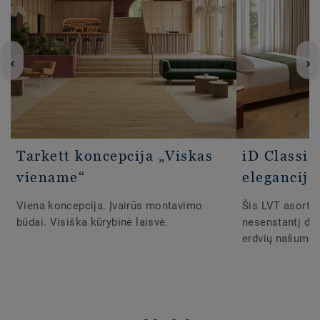
‹
›
Tarkett koncepcija „Viskas
iD Classic
viename“
elegancija
Viena koncepcija. Įvairūs montavimo
Šis LVT asorti
būdai. Visiška kūrybinė laisvė.
nesenstantį diz
erdvių našumu.