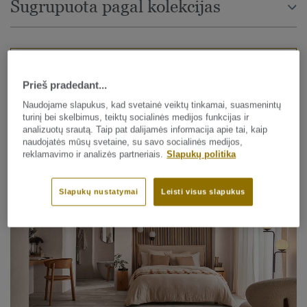
Sugrupuota pagal kolekcijas
PATIKSLINKITE PAIEŠKĄ
Prieš pradedant...
Naudojame slapukus, kad svetainė veiktų tinkamai, suasmenintų
turinį bei skelbimus, teiktų socialinės medijos funkcijas ir
25 kolekcijos
analizuotų srautą. Taip pat dalijamės informacija apie tai, kaip
naudojatės mūsų svetaine, su savo socialinės medijos,
RŪŠIUOTI PAGAL
reklamavimo ir analizės partneriais.
Slapukų politika
Slapukų nustatymai
Leisti visus slapukus