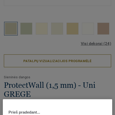
Visi dekorai (24)
PATALPŲ VIZUALIZACIJOS PROGRAMĖLĖ
Sieninės dangos
ProtectWall (1,5 mm) - Uni
GREGE
ProtectWALL 1,5 yra aukštos kokybės vinilinė sienų danga,
apsauganti sienas nuo smūgių, įbrėžimų, dėmių ir cheminių
Prieš pradedant...