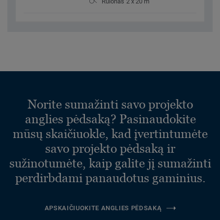
Rulonas 2 x 20 m
Norite sumažinti savo projekto
anglies pėdsaką? Pasinaudokite
mūsų skaičiuokle, kad įvertintumėte
savo projekto pėdsaką ir
sužinotumėte, kaip galite jį sumažinti
perdirbdami panaudotus gaminius.
APSKAIČIUOKITE ANGLIES PĖDSAKĄ