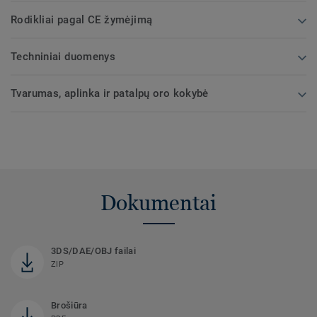
Rodikliai pagal CE žymėjimą
Techniniai duomenys
Tvarumas, aplinka ir patalpų oro kokybė
Dokumentai
3DS/DAE/OBJ failai
ZIP
Brošiūra