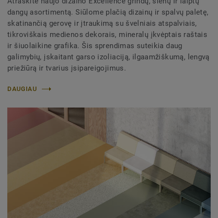
Atraskite naujo dizaino Excellence grindų, sienų ir laiptų
dangų asortimentą. Siūlome plačią dizainų ir spalvų paletę,
skatinančią gerovę ir įtraukimą su švelniais atspalviais,
tikroviškais medienos dekorais, mineralų įkvėptais raštais
ir šiuolaikine grafika. Šis sprendimas suteikia daug
galimybių, įskaitant garso izoliaciją, ilgaamžiškumą, lengvą
priežiūrą ir tvarius įsipareigojimus.
DAUGIAU