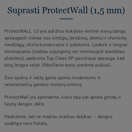
Suprasti ProtectWall (1,5 mm)
ProtectWALL 1,5 yra aukštos kokybės vinilinė sienų danga,
apsauganti sienas nuo smūgių, įbrėžimų, dėmių ir cheminių
medžiagų, skirta koridoriams ir palatoms. Lanksti ir lengvai
montuojama (mažiau sujungimų nei montuojant standžias
plokštes), apdorota Top Clean XP paviršiaus apsauga, kad
būtų lengva valyti (Riboflavin testu įvertinta puikiai).
Žavi spalvų ir raštų gama apima modernumo ir
nesenstančių gamtos motyvų sintezę.
ProtectWall yra sprendimo, kuris taip pat apima grindų ir
laiptų dangas, dalis.
Paskutinis, bet ne mažiau svarbus dalykas – dangos
sudėtyje nėra ftalatų.