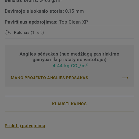
Bendras svoris:
2400 g/m²
Dėvimojo sluoksnio storis:
0,15 mm
Paviršiaus apdorojimas:
Top Clean XP
Rulonas (1 ref.)
Anglies pėdsakas (nuo medžiagų pasirinkimo
gamybai iki pristatymo vartotojui)
2
4.44 kg CO
/m
2
MANO PROJEKTO ANGLIES PĖDSAKAS
KLAUSTI KAINOS
Pridėti į palyginimą