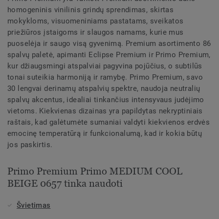
homogeninis vinilinis grindų sprendimas, skirtas
mokykloms, visuomeniniams pastatams, sveikatos
priežiūros įstaigoms ir slaugos namams, kurie mus
puoselėja ir saugo visą gyvenimą. Premium asortimento 86
spalvų paletė, apimanti Eclipse Premium ir Primo Premium,
kur džiaugsmingi atspalviai pagyvina pojūčius, o subtilūs
tonai suteikia harmoniją ir ramybę. Primo Premium, savo
30 lengvai derinamų atspalvių spektre, naudoja neutralių
spalvų akcentus, idealiai tinkančius intensyvaus judėjimo
vietoms. Kiekvienas dizainas yra papildytas nekryptiniais
raštais, kad galėtumėte sumaniai valdyti kiekvienos erdvės
emocinę temperatūrą ir funkcionalumą, kad ir kokia būtų
jos paskirtis.
Primo Premium Primo MEDIUM COOL
BEIGE 0657 tinka naudoti
Švietimas