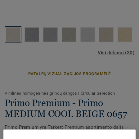
Visi dekorai (30)
PATALPŲ VIZUALIZACIJOS PROGRAMĖLĖ
Vinilinės homogeninės grindų dangos
|
Circular Selection
Primo Premium - Primo
MEDIUM COOL BEIGE 0657
Primo Premium yra Tarkett Premium asortimento dalis –
homogeninis vinilinis grindų sprendimas, skirtas