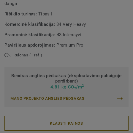
danga
Rišiklio turinys:
Tipas I
Komercinė klasifikacija:
34 Very Heavy
Pramoninė klasifikacija:
43 Intensyvi
Paviršiaus apdorojimas:
Premium Pro
Rulonas (1 ref.)
Bendras anglies pėdsakas (eksploatavimo pabaigoje
perdirbant)
2
4.81 kg CO
/m
2
MANO PROJEKTO ANGLIES PĖDSAKAS
KLAUSTI KAINOS