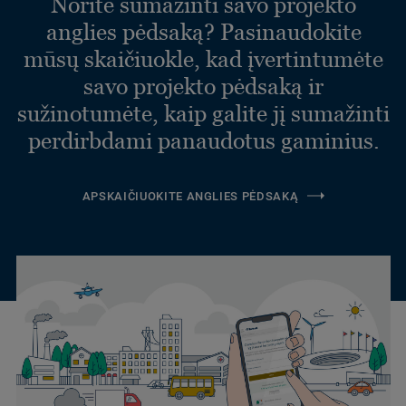
Norite sumažinti savo projekto
anglies pėdsaką? Pasinaudokite
mūsų skaičiuokle, kad įvertintumėte
savo projekto pėdsaką ir
sužinotumėte, kaip galite jį sumažinti
perdirbdami panaudotus gaminius.
APSKAIČIUOKITE ANGLIES PĖDSAKĄ