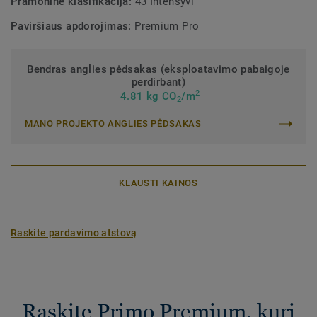
Pramoninė klasifikacija:
43 Intensyvi
Paviršiaus apdorojimas:
Premium Pro
Bendras anglies pėdsakas (eksploatavimo pabaigoje
perdirbant)
2
4.81 kg CO
/m
2
MANO PROJEKTO ANGLIES PĖDSAKAS
KLAUSTI KAINOS
Raskite pardavimo atstovą
Raskite Primo Premium, kuri