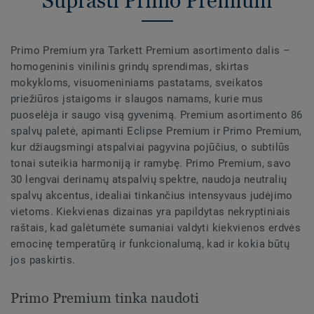
Suprasti Primo Premium
Primo Premium yra Tarkett Premium asortimento dalis –
homogeninis vinilinis grindų sprendimas, skirtas
mokykloms, visuomeniniams pastatams, sveikatos
priežiūros įstaigoms ir slaugos namams, kurie mus
puoselėja ir saugo visą gyvenimą. Premium asortimento 86
spalvų paletė, apimanti Eclipse Premium ir Primo Premium,
kur džiaugsmingi atspalviai pagyvina pojūčius, o subtilūs
tonai suteikia harmoniją ir ramybę. Primo Premium, savo
30 lengvai derinamų atspalvių spektre, naudoja neutralių
spalvų akcentus, idealiai tinkančius intensyvaus judėjimo
vietoms. Kiekvienas dizainas yra papildytas nekryptiniais
raštais, kad galėtumėte sumaniai valdyti kiekvienos erdvės
emocinę temperatūrą ir funkcionalumą, kad ir kokia būtų
jos paskirtis.
Primo Premium tinka naudoti