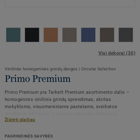
Visi dekorai (30)
Vinilinės homogeninės grindų dangos
|
Circular Selection
Primo Premium
Primo Premium yra Tarkett Premium asortimento dalis –
homogeninis vinilinis grindų sprendimas, skirtas
mokykloms, visuomeniniams pastatams, sveikatos
priežiūros įstaigoms ir slaugos namams, kurie mus
Žiūrėti plačiau
puoselėja ir saugo visą gyvenimą. Premium asortimento 86
spalvų paletė, apimanti Eclipse Premium ir Primo Premium,
kur džiaugsmingi atspalviai pagyvina pojūčius, o subtilūs
PAGRINDINĖS SAVYBĖS