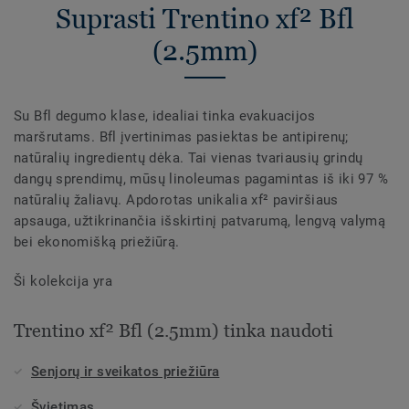
Suprasti Trentino xf² Bfl
(2.5mm)
Su Bfl degumo klase, idealiai tinka evakuacijos
maršrutams. Bfl įvertinimas pasiektas be antipirenų;
natūralių ingredientų dėka. Tai vienas tvariausių grindų
dangų sprendimų, mūsų linoleumas pagamintas iš iki 97 %
natūralių žaliavų. Apdorotas unikalia xf² paviršiaus
apsauga, užtikrinančia išskirtinį patvarumą, lengvą valymą
bei ekonomišką priežiūrą.
Ši kolekcija yra
Trentino xf² Bfl (2.5mm) tinka naudoti
Senjorų ir sveikatos priežiūra
Švietimas