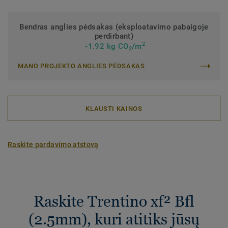
Bendras anglies pėdsakas (eksploatavimo pabaigoje
perdirbant)
2
-1.92 kg CO
/m
2
MANO PROJEKTO ANGLIES PĖDSAKAS
KLAUSTI KAINOS
Raskite pardavimo atstovą
Raskite Trentino xf² Bfl
(2.5mm), kuri atitiks jūsų