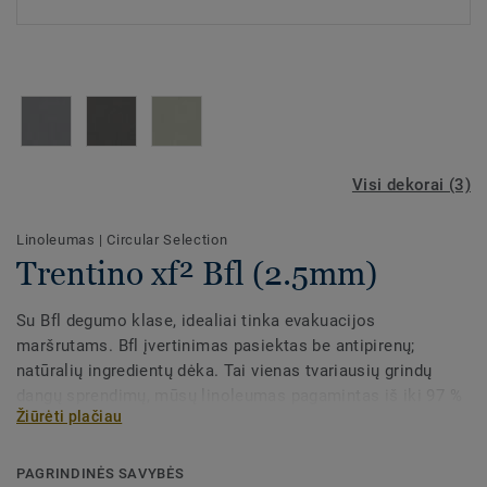
Visi dekorai (3)
Linoleumas
|
Circular Selection
Trentino xf² Bfl (2.5mm)
Su Bfl degumo klase, idealiai tinka evakuacijos
maršrutams. Bfl įvertinimas pasiektas be antipirenų;
natūralių ingredientų dėka. Tai vienas tvariausių grindų
dangų sprendimų, mūsų linoleumas pagamintas iš iki 97 %
Žiūrėti plačiau
natūralių žaliavų. Apdorotas unikalia xf² paviršiaus
apsauga, užtikrinančia išskirtinį patvarumą, lengvą valymą
bei ekonomišką priežiūrą.
PAGRINDINĖS SAVYBĖS