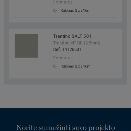
Formatas
Rulonas 2 x ≤16m
Trentino SALT 501
Trentino xf² Bfl (2.5mm)
Ref. 14128501
Formatas
Rulonas 2 x ≤16m
Norite sumažinti savo projekto