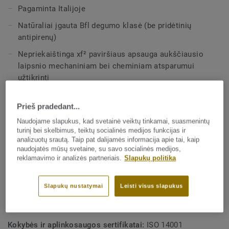
Pagaminta Italijoje
Ši kolekcija yra
Natūraliai įgauta Bfl degumo klasė (be pridėtinių
antipirenų)
Nepriekaištinga xf² paviršiaus apsauga aukščiausio
laipsnio mechaniniam bei cheminiam atsparumui
užtikrinti
Sertifikuotas Cradle to Cradle® Silver
Prieš pradedant...
Perdirmabas po naudojimo
Naudojame slapukus, kad svetainė veiktų tinkamai, suasmenintų
turinį bei skelbimus, teiktų socialinės medijos funkcijas ir
TECHNINĖS IR APLINKOSAUGOS SPECIFIKACIJOS
analizuotų srautą. Taip pat dalijamės informacija apie tai, kaip
naudojatės mūsų svetaine, su savo socialinės medijos,
Produkto tipas:
Paprastas ir dekoratyvus linoleumas
reklamavimo ir analizės partneriais.
Slapukų politika
Buitinė klasifikacija:
23 Intensyvi
Slapukų nustatymai
Leisti visus slapukus
Komercinė klasifikacija:
34 Very Heavy
Pramoninė klasifikacija:
43 Intensyvi
Kokybės ir aplinkosaugos sertifikatai:
ISO 14001