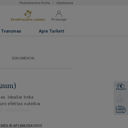
Pasiteiravimo forma
Užsakymas
Sandėliuojama Lodzėje
Prisijungti
Tvarumas
Apie Tarkett
DOKUMENTAI
.5mm)
€
Gaukite
s. Idealiai tinka
Pasirink
uro efektas suteikia
Raskite
sių grindų dangų
mintas iš iki 97%
 paviršiaus apsauga,
INĖS IR APLINKOSAUGOS