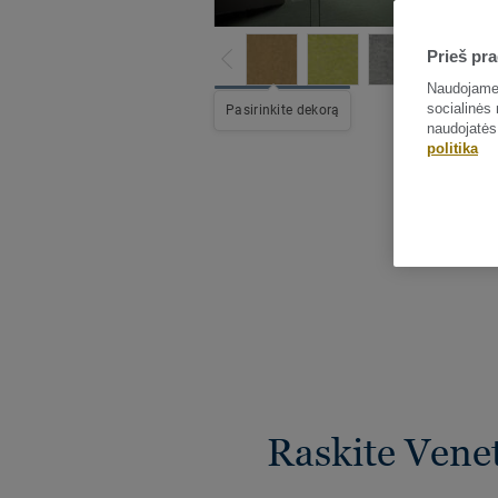
Prieš pra
Naudojame 
socialinės 
Pasirinkite dekorą
naudojatės
politika
Raskite Venet