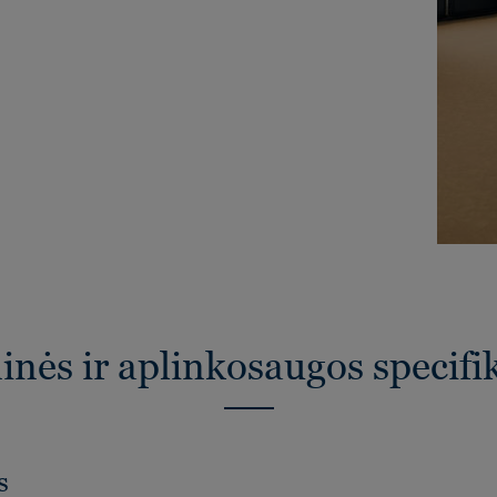
nės ir aplinkosaugos specifi
s