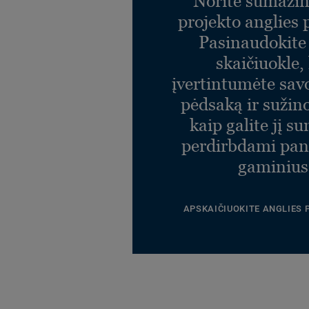
Norite sumažin
projekto anglies
Veneto GRAPHITE 906
Ref. 1863906
Pasinaudokit
skaičiuokle,
Veneto GREY 793
įvertintumėte sav
Ref. 1863793
pėdsaką ir sužin
kaip galite jį s
perdirbdami pa
gaminius
APSKAIČIUOKITE ANGLIES