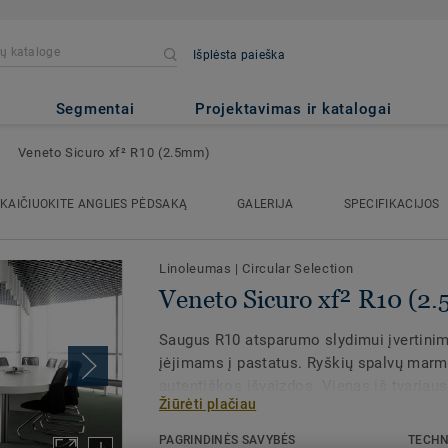
Išplėsta paieška
² R10 (2.5mm)
Segmentai
Projektavimas ir katalogai
Veneto Sicuro xf² R10 (2.5mm)
KAIČIUOKITE ANGLIES PĖDSAKĄ
GALERIJA
SPECIFIKACIJOS
Linoleumas
|
Circular Selection
Veneto Sicuro xf² R10 (2
Saugus R10 atsparumo slydimui įvertinima
įėjimams į pastatus. Ryškių spalvų marm
autentiškos išvaizdos. Vienas iš tvariau
Žiūrėti plačiau
sprendimų rinkoje, mūsų linoleumas paga
natūralių žaliavų. Apdorotas unikalia xf²
PAGRINDINĖS SAVYBĖS
TECHN