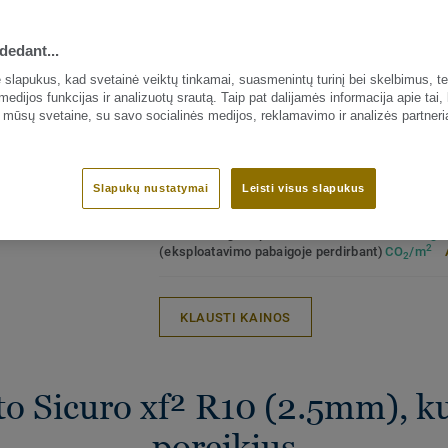
užtikrinančia išskirtinį patvarumą, leng
SPECI
priežiūrą.
Produk
dedant...
dekora
Gaminį galima įsigyti pagal užsakymą iš 
Buitinė
slapukus, kad svetainė veiktų tinkamai, suasmenintų turinį bei skelbimus, te
medijos funkcijas ir analizuotų srautą. Taip pat dalijamės informacija apie tai,
Visi dekorai (41)
Komerc
 mūsų svetaine, su savo socialinės medijos, reklamavimo ir analizės partneri
Heavy
Pramon
Kokybė
sertifi
Slapukų nustatymai
Leisti visus slapukus
Bendras anglies pėdsakas
-1.92 kg
2
(eksploatavimo pabaigoje perdirbant)
CO
/m
2
KLAUSTI KAINOS
o Sicuro xf² R10 (2.5mm), kur
poreikius