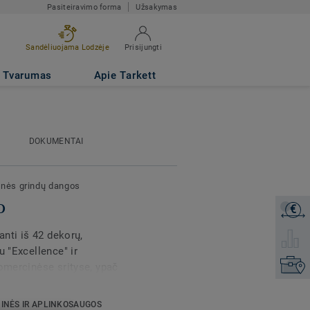
Pasiteiravimo forma
Užsakymas
Sandėliuojama Lodzėje
Prisijungti
Tvarumas
Apie Tarkett
DOKUMENTAI
inės grindų dangos
0
€
Gaukite
anti iš 42 dekorų,
Pasirink
u "Excellence" ir
Raskite
komercinėse srityse, ypač
talpose. "Essential" taip
s KS 61 grindjuostėmis.
INĖS IR APLINKOSAUGOS