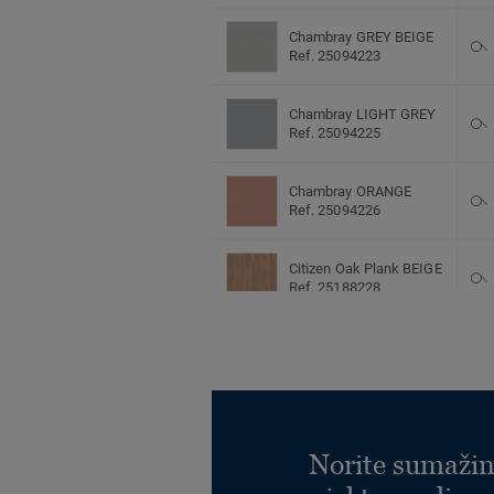
Chambray GREY BEIGE
Ref. 25094223
Chambray LIGHT GREY
Ref. 25094225
Chambray ORANGE
Ref. 25094226
Citizen Oak Plank BEIGE
Ref. 25188228
Citizen Oak Plank
BROWN
Ref. 25188229
Citizen Oak Plank DARK
GREY
Norite sumažin
Ref. 25188231