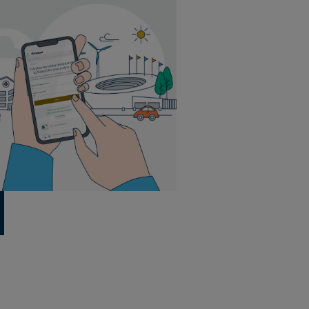
Minimalus užsakymo kiekis 5 m²