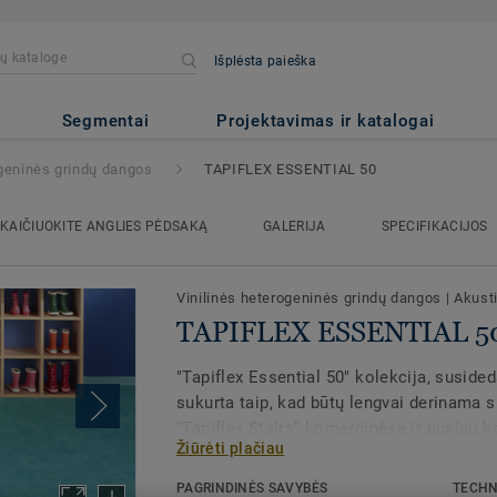
Išplėsta paieška
TIAL 50
Segmentai
Projektavimas ir katalogai
ogeninės grindų dangos
TAPIFLEX ESSENTIAL 50
KAIČIUOKITE ANGLIES PĖDSAKĄ
GALERIJA
SPECIFIKACIJOS
Vinilinės heterogeninės grindų dangos
|
Akust
TAPIFLEX ESSENTIAL 5
"Tapiflex Essential 50" kolekcija, susided
sukurta taip, kad būtų lengvai derinama s
"Tapiflex Stairs" komercinėse ir pusiau 
Žiūrėti plačiau
švietimo, senolių priežiūros ir viešose pa
pat gali būti suderintas su mūsų naujomi
PAGRINDINĖS SAVYBĖS
TECHN