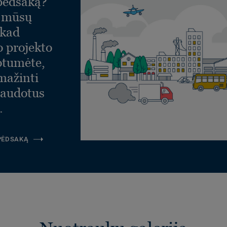
 pėdsaką?
Rulonas 2x23m
Klijavimas
e mūsų
 kad
o projekto
otumėte,
umažinti
naudotus
.
 PĖDSAKĄ