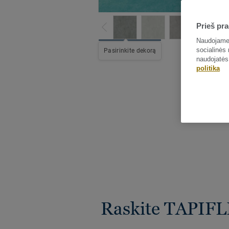
Prieš pra
Naudojame 
socialinės 
Pasirinkite dekorą
naudojatės
politika
Raskite TAPIFLE