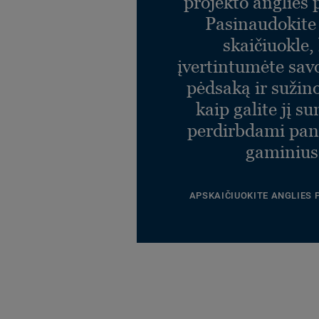
projekto anglies
Citizen Oak Plank LIGHT
GREY
Pasinaudokit
Ref. 25188230
skaičiuokle,
įvertintumėte sav
pėdsaką ir sužin
kaip galite jį s
perdirbdami pa
gaminius
APSKAIČIUOKITE ANGLIES