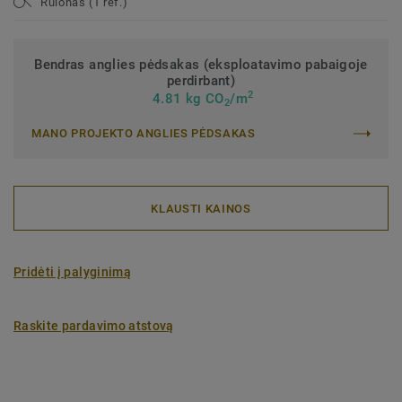
Rulonas (1 ref.)
Bendras anglies pėdsakas (eksploatavimo pabaigoje
perdirbant)
2
4.81 kg CO
/m
2
MANO PROJEKTO ANGLIES PĖDSAKAS
KLAUSTI KAINOS
Pridėti į palyginimą
Raskite pardavimo atstovą