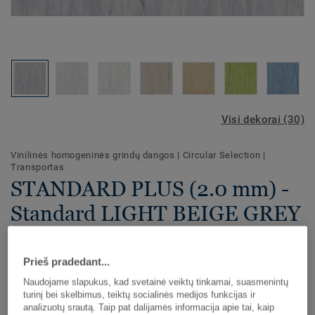
Visi dekorai (30)
Vinilinės homogeninės grindų dangos
|
Circular Selection
|
Transportas
STANDARD PLUS (2.0 mm) -
Standard LIGHT BEIGE GREY
0494
Prieš pradedant...
30 spalvų švelnaus klasikinio stiliaus "Standard Plus" (2,0
Naudojame slapukus, kad svetainė veiktų tinkamai, suasmenintų
mm) vinilinės grindų dangos skirtos intensyvaus judrumo
turinį bei skelbimus, teiktų socialinės medijos funkcijas ir
vietoms. "Standard Plus" rulonai ir plytelės apdoroti "PUR"
analizuotų srautą. Taip pat dalijamės informacija apie tai, kaip