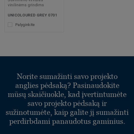
vinilinėms grindims
UNICOLOURED GREY 0701
Palyginkite
Norite sumažinti savo projekto
anglies pėdsaką? Pasinaudokite
mūsų skaičiuokle, kad įvertintumėte
savo projekto pėdsaką ir
sužinotumėte, kaip galite jį sumažinti
perdirbdami panaudotus gaminius.