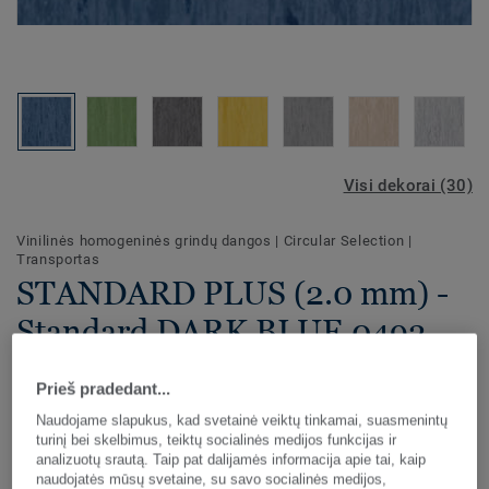
Visi dekorai (30)
Vinilinės homogeninės grindų dangos
|
Circular Selection
|
Transportas
STANDARD PLUS (2.0 mm) -
Standard DARK BLUE 0493
30 spalvų švelnaus klasikinio stiliaus "Standard Plus" (2,0
Prieš pradedant...
mm) vinilinės grindų dangos skirtos intensyvaus judrumo
Naudojame slapukus, kad svetainė veiktų tinkamai, suasmenintų
vietoms. "Standard Plus" rulonai ir plytelės apdoroti "PUR"
turinį bei skelbimus, teiktų socialinės medijos funkcijas ir
paviršiaus apsauginiu sluoksniu geresnei ir lengvesnei
analizuotų srautą. Taip pat dalijamės informacija apie tai, kaip
Žiūrėti plačiau
priežiūrai užtikrinti. Idealiai tinka sveikatos priežiūros,
naudojatės mūsų svetaine, su savo socialinės medijos,