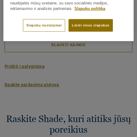
gamybai iki pristatymo vartotojui)
naudojatės mūsų svetaine, su savo socialinės medijos,
2
-4.09 kg CO
/m
reklamavimo ir analizės partneriais.
Slapukų politika
2
MANO PROJEKTO ANGLIES PĖDSAKAS
Slapukų nustatymai
Leisti visus slapukus
KLAUSTI KAINOS
Pridėti į palyginimą
Raskite pardavimo atstovą
Raskite Shade, kuri atitiks jūsų
poreikius