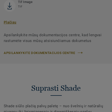
Tif Image
TIF
Plačiau
Apsilankykite mūsų dokumentacijos centre, kad lengvai
rastumėte visus mūsų atsisiunčiamus dokumetus
APSILANKYKITE DOKUMENTACIJOS CENTRE
Suprasti Shade
Shade siūlo plačią palvų paletę – nuo švelnių ir natūralių
niuansų iki žaismingesnių ir dinamiškesnių spalvų.