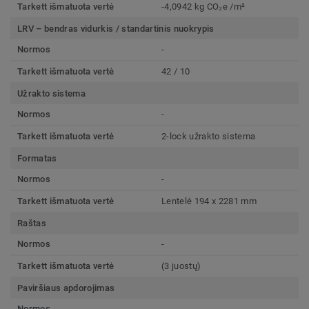
Tarkett išmatuota vertė
-4,0942 kg CO₂e /m²
LRV – bendras vidurkis / standartinis nuokrypis
Normos
-
Tarkett išmatuota vertė
42 / 10
Užrakto sistema
Normos
-
Tarkett išmatuota vertė
2-lock užrakto sistema
Formatas
Normos
-
Tarkett išmatuota vertė
Lentelė 194 x 2281 mm
Raštas
Normos
-
Tarkett išmatuota vertė
(3 juostų)
Paviršiaus apdorojimas
Normos
-