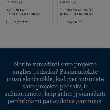
reikmenys
reikmenys
TARK.REPAIR
TOUCHING UP WHITE
LACQ.PRO.NAT 30 ML
REPAIR STAIN, 30 ML
Palyginkite
Palyginkite
Norite sumažinti savo projekto
anglies pėdsaką? Pasinaudokite
mūsų skaičiuokle, kad įvertintumėte
savo projekto pėdsaką ir
sužinotumėte, kaip galite jį sumažinti
perdirbdami panaudotus gaminius.