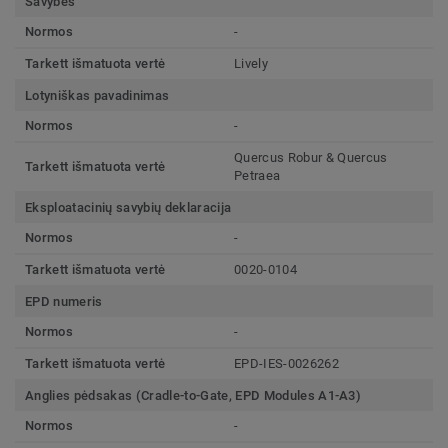
Savybės
Normos
-
Tarkett išmatuota vertė
Lively
Lotyniškas pavadinimas
Normos
-
Quercus Robur & Quercus
Tarkett išmatuota vertė
Petraea
Eksploatacinių savybių deklaracija
Normos
-
Tarkett išmatuota vertė
0020-0104
EPD numeris
Normos
-
Tarkett išmatuota vertė
EPD-IES-0026262
Anglies pėdsakas (Cradle-to-Gate, EPD Modules A1-A3)
Normos
-