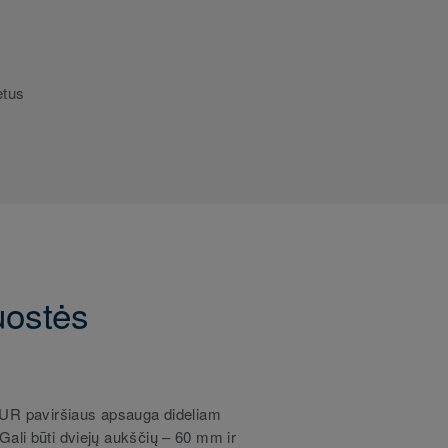
etus
uostės
PUR paviršiaus apsauga dideliam
Gali būti dviejų aukščių – 60 mm ir