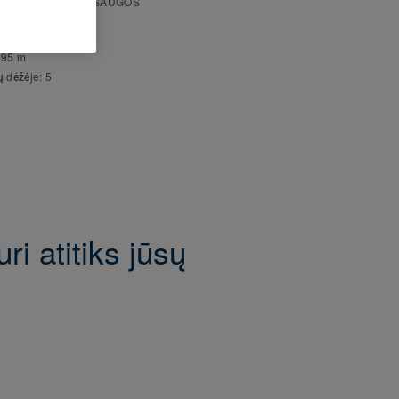
INĖS IR APLINKOSAUGOS
lai užtikrinti.
FIKACIJOS
 dera su visomis LVT
s storis:
10 mm
.
,95 m
ų dėžėje:
5
i atitiks jūsų