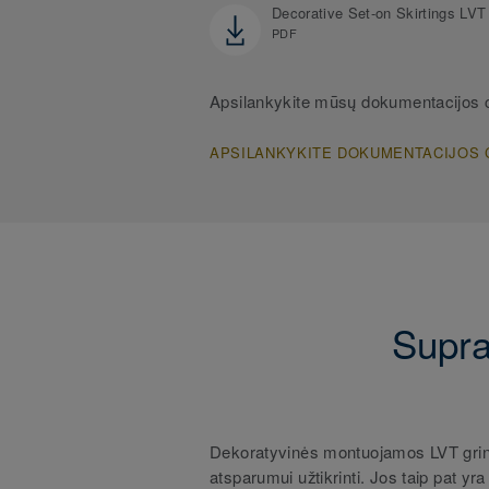
Decorative Set-on Skirtings LVT
PDF
Apsilankykite mūsų dokumentacijos 
APSILANKYKITE DOKUMENTACIJOS 
Supra
Dekoratyvinės montuojamos LVT grin
atsparumui užtikrinti. Jos taip pat y