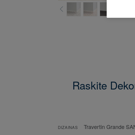
Raskite Dekor
Travertin Grande S
DIZAINAS