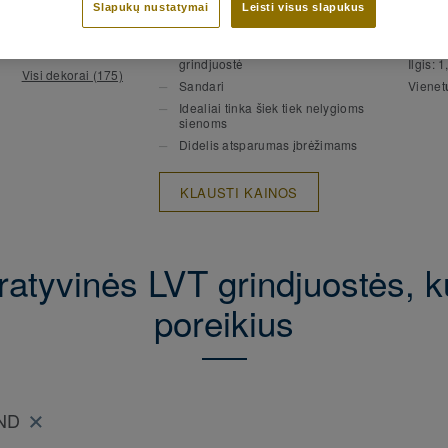
PAGRINDINĖS SAVYBĖS
TECHN
Slapukų nustatymai
Leisti visus slapukus
nepriekaištingai derančių spalvų pilnai apdai
SPECI
Derančios spalvos
Dekoratyvinės montuojamos grindjuostės
Bendra
Lengva, lankstesnė nei MDF
grindimis (Glue-Down, Click ir Loose-Lay)
grindjuostė
Ilgis:
1
Visi dekorai (175)
Sandari
Vienet
Idealiai tinka šiek tiek nelygioms
sienoms
Didelis atsparumas įbrėžimams
KLAUSTI KAINOS
atyvinės LVT grindjuostės, kur
poreikius
AND