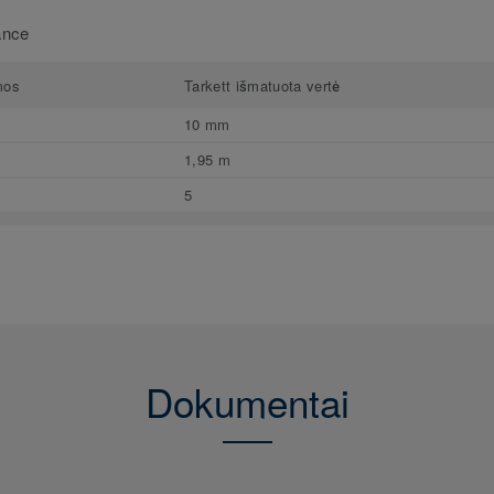
ance
mos
Tarkett išmatuota vertė
10 mm
1,95 m
5
Dokumentai