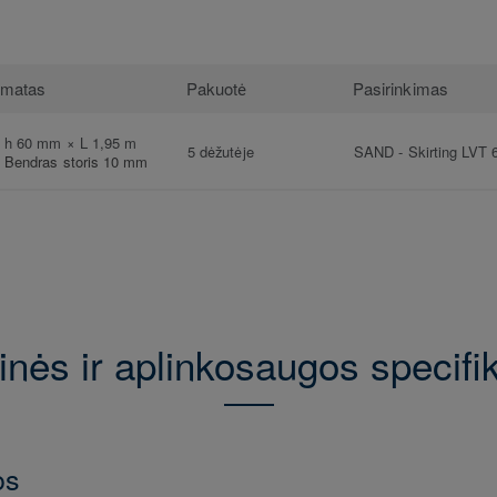
rmatas
Pakuotė
Pasirinkimas
h 60 mm × L 1,95 m
5 dėžutėje
SAND
-
Skirting LVT 
Bendras storis 10 mm
nės ir aplinkosaugos specifi
os