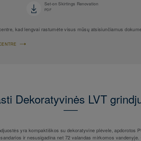
Set-on Skirtings Renovation
PDF
centre, kad lengvai rastumėte visus mūsų atsisiunčiamus dokum
CENTRE
sti Dekoratyvinės LVT grindj
djuostės yra kompaktiškos su dekoratyvine plėvele, apdorotos 
ra sandarios ir nesusigadina net 72 valandas mirkomos vandenyje. 