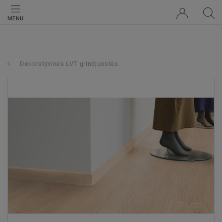
MENU
Dekoratyvinės LVT grindjuostės