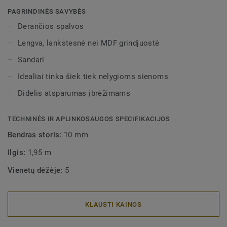
spalvų pilnai apdailai užtikrinti. Dekoratyvinės
PAGRINDINĖS SAVYBĖS
montuojamos grindjuostės dera su visomis LVT grindimis
Derančios spalvos
(Glue-Down, Click ir Loose-Lay).
Lengva, lankstesnė nei MDF grindjuostė
Sandari
Idealiai tinka šiek tiek nelygioms sienoms
Didelis atsparumas įbrėžimams
TECHNINĖS IR APLINKOSAUGOS SPECIFIKACIJOS
Bendras storis:
10 mm
Ilgis:
1,95 m
Vienetų dėžėje:
5
KLAUSTI KAINOS