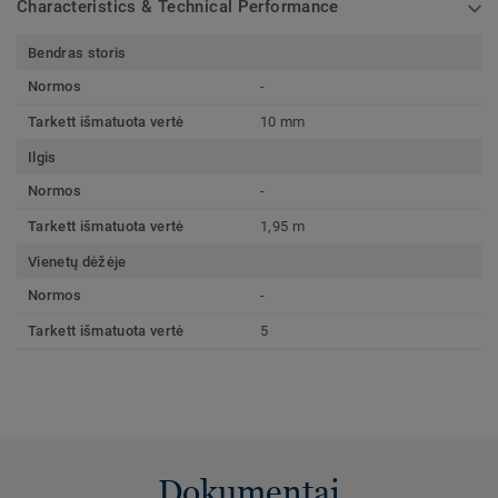
Characteristics & Technical Performance
Bendras storis
Normos
-
Tarkett išmatuota vertė
10 mm
Ilgis
Normos
-
Tarkett išmatuota vertė
1,95 m
Vienetų dėžėje
Normos
-
Tarkett išmatuota vertė
5
Dokumentai