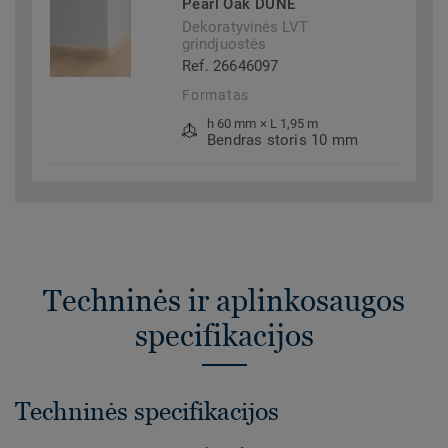
Pearl Oak DUNE
Dekoratyvinės LVT
grindjuostės
Ref. 26646097
Formatas
h 60 mm × L 1,95 m
Bendras storis 10 mm
Techninės ir aplinkosaugos
specifikacijos
Techninės specifikacijos