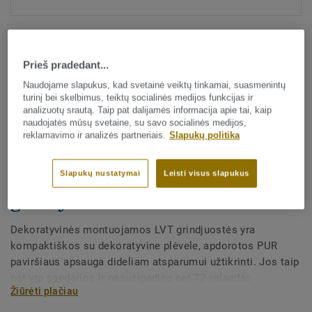
Prieš pradedant...
Naudojame slapukus, kad svetainė veiktų tinkamai, suasmenintų
turinį bei skelbimus, teiktų socialinės medijos funkcijas ir
analizuotų srautą. Taip pat dalijamės informacija apie tai, kaip
Visi dekorai (175)
naudojatės mūsų svetaine, su savo socialinės medijos,
reklamavimo ir analizės partneriais.
Slapukų politika
Visi priedai
|
Apdaila
|
Grindjuostės
Dekoratyvinės LVT
Slapukų nustatymai
Leisti visus slapukus
grindjuostės - Pearl Oak DUNE
Dekoratyvinės montuojamos LVT grindjuostės yra
kompaktiškos su dekoratyvine plėvele, apdorotos PUR
paviršiaus apsauga dideliam atsparumui užtikrinti. Jos taip
pat yra sandarios ir nesusigadina net 72 valandas
Žiūrėti plačiau
mirkomos vandenyje. Gali būti dviejų aukščių – 60 mm ir
80 mm (galutinis diapazonas) ir nepriekaištingai derančių