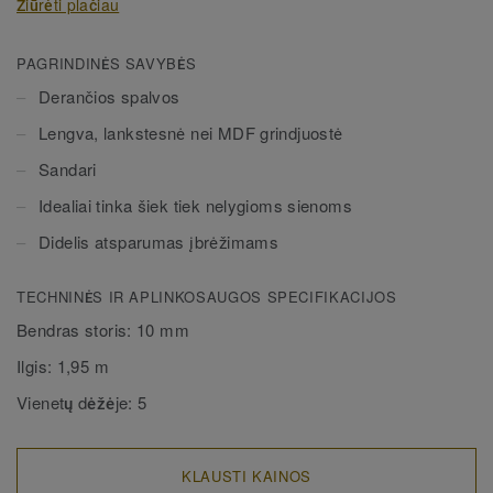
Žiūrėti plačiau
vandenyje. Gali būti dviejų aukščių – 60 mm ir 80 mm
(galutinis diapazonas) ir nepriekaištingai derančių spalvų
pilnai apdailai užtikrinti. Dekoratyvinės montuojamos
PAGRINDINĖS SAVYBĖS
grindjuostės dera su visomis LVT grindimis (Glue-Down,
Derančios spalvos
Click ir Loose-Lay).
Lengva, lankstesnė nei MDF grindjuostė
Sandari
Idealiai tinka šiek tiek nelygioms sienoms
Didelis atsparumas įbrėžimams
TECHNINĖS IR APLINKOSAUGOS SPECIFIKACIJOS
Bendras storis:
10 mm
Ilgis:
1,95 m
Vienetų dėžėje:
5
KLAUSTI KAINOS