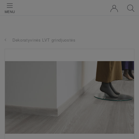
MENU
Dekoratyvinės LVT grindjuostės