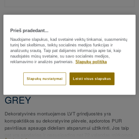
Prieš pradedant...
Naudojame slapukus, kad svetainė veiktų tinkamai, suasmenintų
turinį bei skelbimus, teiktų socialinės medijos funkcijas ir
analizuotų srautą. Taip pat dalijamės informacija apie tai, kaip
Visi dekorai (175)
naudojatės mūsų svetaine, su savo socialinės medijos,
reklamavimo ir analizės partneriais.
Slapukų politika
Visi priedai
|
Apdaila
|
Grindjuostės
Dekoratyvinės LVT
Slapukų nustatymai
Leisti visus slapukus
grindjuostės - Patina Ash
GREY
Dekoratyvinės montuojamos LVT grindjuostės yra
kompaktiškos su dekoratyvine plėvele, apdorotos PUR
paviršiaus apsauga dideliam atsparumui užtikrinti. Jos taip
pat yra sandarios ir nesusigadina net 72 valandas mirkomos