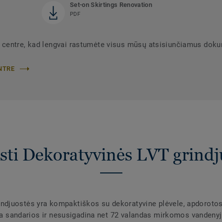
Set-on Skirtings Renovation
PDF
 centre, kad lengvai rastumėte visus mūsų atsisiunčiamus dok
NTRE
sti Dekoratyvinės LVT grindj
djuostės yra kompaktiškos su dekoratyvine plėvele, apdorotos
yra sandarios ir nesusigadina net 72 valandas mirkomos vandenyj