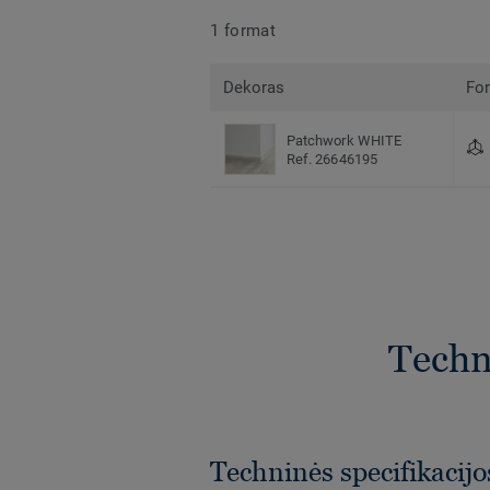
1 format
Dekoras
Fo
Patchwork WHITE
Ref. 26646195
Techni
Techninės specifikacijo