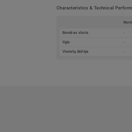
Characteristics & Technical Perfor
Nor
Bendras storis
-
Ilgis
-
Vienetų dėžėje
-