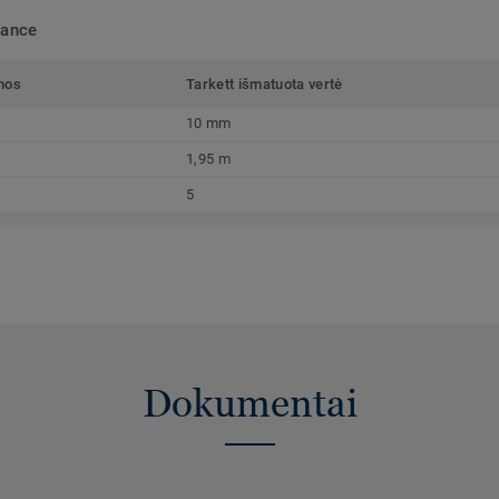
mance
mos
Tarkett išmatuota vertė
10 mm
1,95 m
5
Dokumentai