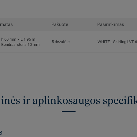
rmatas
Pakuotė
Pasirinkimas
h 60 mm × L 1,95 m
5 dėžutėje
WHITE
-
Skirting LVT 
Bendras storis 10 mm
nės ir aplinkosaugos specifi
s