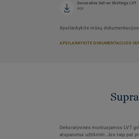
Decorative Set-on Skirtings LVT
PDF
Apsilankykite mūsų dokumentacijos
APSILANKYKITE DOKUMENTACIJOS CE
Supra
Dekoratyvinės montuojamos LVT grin
atsparumui užtikrinti. Jos taip pat 