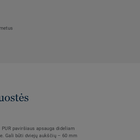
umetus
uostės
 PUR paviršiaus apsauga dideliam
e. Gali būti dviejų aukščių – 60 mm