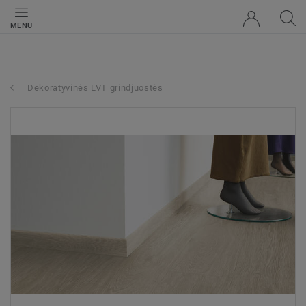
MENU
Dekoratyvinės LVT grindjuostės