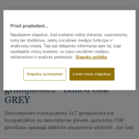
Prieš pradedant...
Naudojame slapukus, kad svetainė veiktų tinkamai, suasmenintų
turinį bei skelbimus, teiktų socialinės medijos funkcijas ir
analizuotų srautą. Taip pat dalijamės informacija apie tai, kaip
naudojatės mūsų svetaine, su savo socialinės medijos,
Visi dekorai (175)
reklamavimo ir analizės partneriais.
Slapukų politika
Visi priedai
|
Apdaila
|
Grindjuostės
Slapukų nustatymai
Leisti visus slapukus
Dekoratyvinės LVT
grindjuostės - Limed Oak
GREY
Dekoratyvinės montuojamos LVT grindjuostės yra
kompaktiškos su dekoratyvine plėvele, apdorotos PUR
paviršiaus apsauga dideliam atsparumui užtikrinti. Jos taip
pat yra sandarios ir nesusigadina net 72 valandas