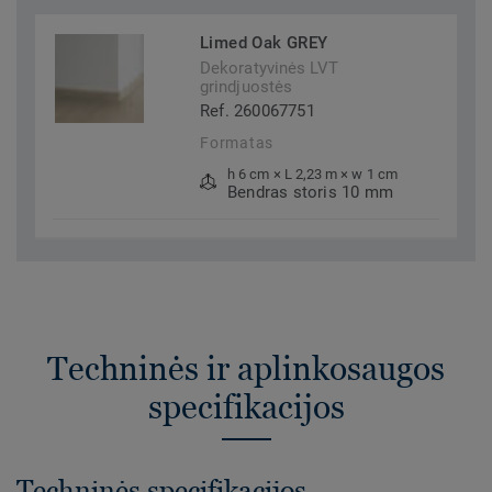
Limed Oak GREY
Dekoratyvinės LVT
grindjuostės
Ref. 260067751
Formatas
h 6 cm × L 2,23 m × w 1 cm
Bendras storis 10 mm
Techninės ir aplinkosaugos
specifikacijos
Techninės specifikacijos