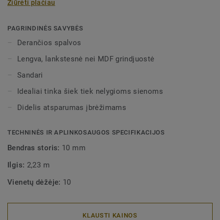
Žiūrėti plačiau
mirkomos vandenyje. Gali būti dviejų aukščių – 60 mm ir
80 mm (galutinis diapazonas) ir nepriekaištingai derančių
spalvų pilnai apdailai užtikrinti. Dekoratyvinės
PAGRINDINĖS SAVYBĖS
montuojamos grindjuostės dera su visomis LVT grindimis
Derančios spalvos
(Glue-Down, Click ir Loose-Lay).
Lengva, lankstesnė nei MDF grindjuostė
Sandari
Idealiai tinka šiek tiek nelygioms sienoms
Didelis atsparumas įbrėžimams
TECHNINĖS IR APLINKOSAUGOS SPECIFIKACIJOS
Bendras storis:
10 mm
Ilgis:
2,23 m
Vienetų dėžėje:
10
KLAUSTI KAINOS