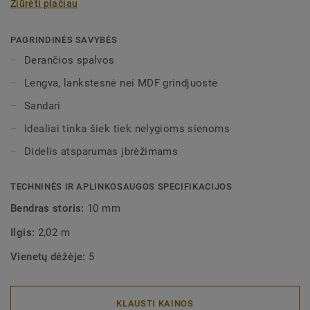
Žiūrėti plačiau
mirkomos vandenyje. Gali būti dviejų aukščių – 60 mm ir
80 mm (galutinis diapazonas) ir nepriekaištingai derančių
spalvų pilnai apdailai užtikrinti. Dekoratyvinės
PAGRINDINĖS SAVYBĖS
montuojamos grindjuostės dera su visomis LVT grindimis
Derančios spalvos
(Glue-Down, Click ir Loose-Lay).
Lengva, lankstesnė nei MDF grindjuostė
Sandari
Idealiai tinka šiek tiek nelygioms sienoms
Didelis atsparumas įbrėžimams
TECHNINĖS IR APLINKOSAUGOS SPECIFIKACIJOS
Bendras storis:
10 mm
Ilgis:
2,02 m
Vienetų dėžėje:
5
KLAUSTI KAINOS