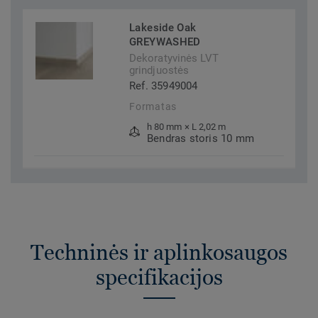
Lakeside Oak
GREYWASHED
Dekoratyvinės LVT
grindjuostės
Ref. 35949004
Formatas
h 80 mm × L 2,02 m
Bendras storis 10 mm
Techninės ir aplinkosaugos
specifikacijos