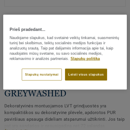
Prieš pradedant...
Naudojame slapukus, kad svetainė veiktų tinkamai, suasmenintų
turinį bei skelbimus, teiktų socialinės medijos funkcijas ir
analizuotų srautą. Taip pat dalijamės informacija apie tai, kaip
Visi dekorai (175)
naudojatės mūsų svetaine, su savo socialinės medijos,
reklamavimo ir analizės partneriais.
Slapukų politika
Visi priedai
|
Apdaila
|
Grindjuostės
Dekoratyvinės LVT
Slapukų nustatymai
Leisti visus slapukus
grindjuostės - Lakeside Oak
GREYWASHED
Dekoratyvinės montuojamos LVT grindjuostės yra
kompaktiškos su dekoratyvine plėvele, apdorotos PUR
paviršiaus apsauga dideliam atsparumui užtikrinti. Jos taip
pat yra sandarios ir nesusigadina net 72 valandas