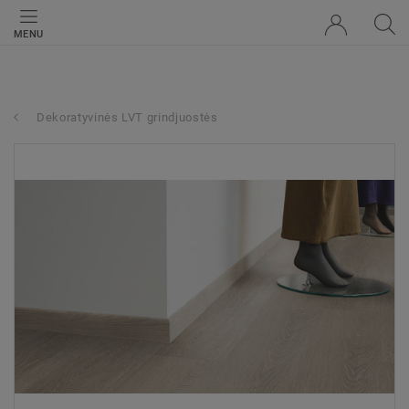
MENU
Dekoratyvinės LVT grindjuostės