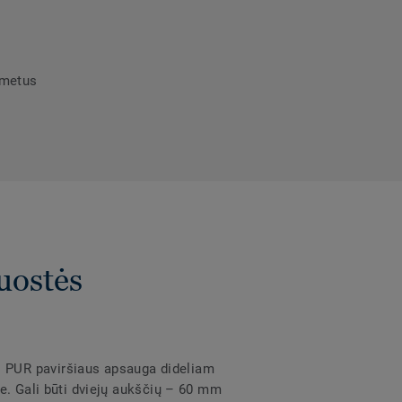
umetus
uostės
 PUR paviršiaus apsauga dideliam
e. Gali būti dviejų aukščių – 60 mm