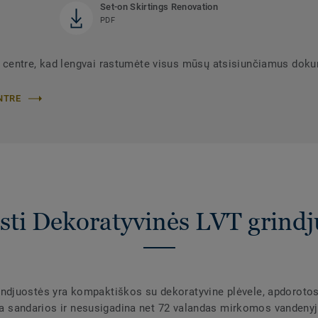
Set-on Skirtings Renovation
PDF
 centre, kad lengvai rastumėte visus mūsų atsisiunčiamus dok
NTRE
sti Dekoratyvinės LVT grindj
djuostės yra kompaktiškos su dekoratyvine plėvele, apdorotos
yra sandarios ir nesusigadina net 72 valandas mirkomos vandenyj