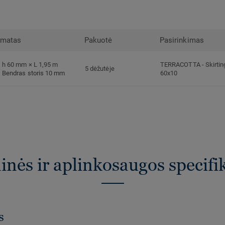
rmatas
Pakuotė
Pasirinkimas
h 60 mm × L 1,95 m
TERRACOTTA
-
Skirti
5 dėžutėje
Bendras storis 10 mm
60x10
nės ir aplinkosaugos specifi
s