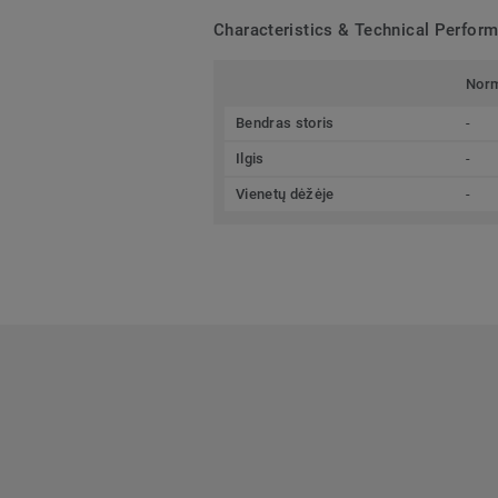
Characteristics & Technical Perfor
Nor
Bendras storis
-
Ilgis
-
Vienetų dėžėje
-