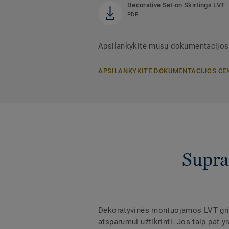
Decorative Set-on Skirtings LVT
PDF
Apsilankykite mūsų dokumentacijos
APSILANKYKITE DOKUMENTACIJOS CE
Supra
Dekoratyvinės montuojamos LVT grin
atsparumui užtikrinti. Jos taip pat 