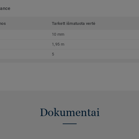
mance
mos
Tarkett išmatuota vertė
10 mm
1,95 m
5
Dokumentai