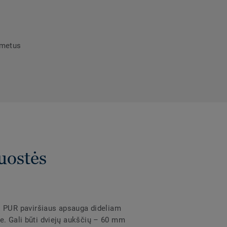
umetus
uostės
 PUR paviršiaus apsauga dideliam
e. Gali būti dviejų aukščių – 60 mm