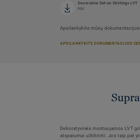
Decorative Set-on Skirtings LVT
PDF
Apsilankykite mūsų dokumentacijos
APSILANKYKITE DOKUMENTACIJOS CE
Supra
Dekoratyvinės montuojamos LVT grin
atsparumui užtikrinti. Jos taip pat 