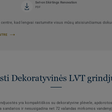
Set-on Skirtings Renovation
PDF
 centre, kad lengvai rastumėte visus mūsų atsisiunčiamus dok
NTRE
sti Dekoratyvinės LVT grindj
djuostės yra kompaktiškos su dekoratyvine plėvele, apdorotos
yra sandarios ir nesusigadina net 72 valandas mirkomos vandenyj