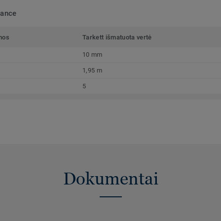
mance
mos
Tarkett išmatuota vertė
10 mm
1,95 m
5
Dokumentai