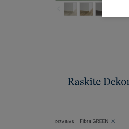
Raskite Dekor
Fibra GREEN
DIZAINAS