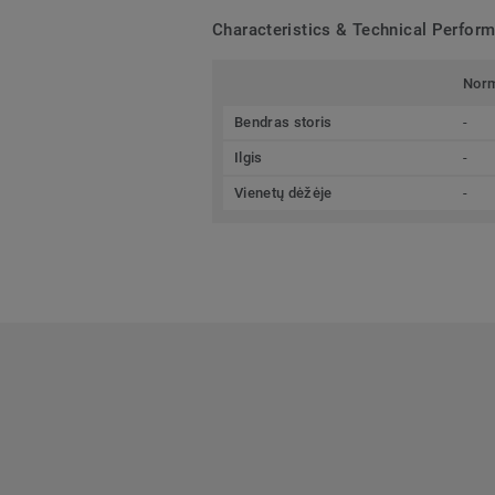
Characteristics & Technical Perfor
Nor
Bendras storis
-
Ilgis
-
Vienetų dėžėje
-