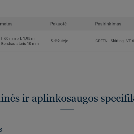
rmatas
Pakuotė
Pasirinkimas
h 60 mm × L 1,95 m
5 dėžutėje
GREEN
-
Skirting LVT 
Bendras storis 10 mm
nės ir aplinkosaugos specifi
s