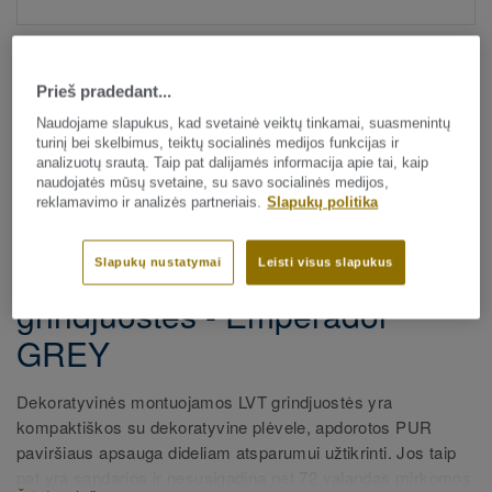
Prieš pradedant...
Naudojame slapukus, kad svetainė veiktų tinkamai, suasmenintų
turinį bei skelbimus, teiktų socialinės medijos funkcijas ir
analizuotų srautą. Taip pat dalijamės informacija apie tai, kaip
naudojatės mūsų svetaine, su savo socialinės medijos,
Visi dekorai (175)
reklamavimo ir analizės partneriais.
Slapukų politika
Visi priedai
|
Apdaila
|
Grindjuostės
Dekoratyvinės LVT
Slapukų nustatymai
Leisti visus slapukus
grindjuostės - Emperador
GREY
Dekoratyvinės montuojamos LVT grindjuostės yra
kompaktiškos su dekoratyvine plėvele, apdorotos PUR
paviršiaus apsauga dideliam atsparumui užtikrinti. Jos taip
pat yra sandarios ir nesusigadina net 72 valandas mirkomos