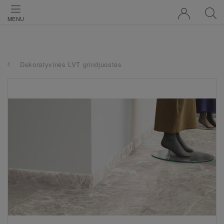
MENU
Dekoratyvinės LVT grindjuostės