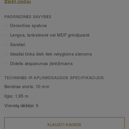
Žiūrėti plačiau
vandenyje. Gali būti dviejų aukščių – 60 mm ir 80 mm
(galutinis diapazonas) ir nepriekaištingai derančių spalvų
pilnai apdailai užtikrinti. Dekoratyvinės montuojamos
PAGRINDINĖS SAVYBĖS
grindjuostės dera su visomis LVT grindimis (Glue-Down,
Derančios spalvos
Click ir Loose-Lay).
Lengva, lankstesnė nei MDF grindjuostė
Sandari
Idealiai tinka šiek tiek nelygioms sienoms
Didelis atsparumas įbrėžimams
TECHNINĖS IR APLINKOSAUGOS SPECIFIKACIJOS
Bendras storis:
10 mm
Ilgis:
1,95 m
Vienetų dėžėje:
5
KLAUSTI KAINOS