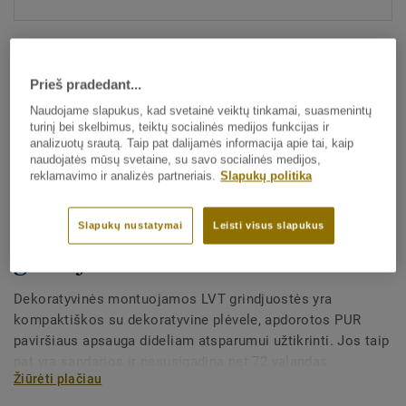
Prieš pradedant...
Naudojame slapukus, kad svetainė veiktų tinkamai, suasmenintų
turinį bei skelbimus, teiktų socialinės medijos funkcijas ir
analizuotų srautą. Taip pat dalijamės informacija apie tai, kaip
Visi dekorai (175)
naudojatės mūsų svetaine, su savo socialinės medijos,
reklamavimo ir analizės partneriais.
Slapukų politika
Visi priedai
|
Apdaila
|
Grindjuostės
Dekoratyvinės LVT
Slapukų nustatymai
Leisti visus slapukus
grindjuostės - Dura MEDIUM
Dekoratyvinės montuojamos LVT grindjuostės yra
kompaktiškos su dekoratyvine plėvele, apdorotos PUR
paviršiaus apsauga dideliam atsparumui užtikrinti. Jos taip
pat yra sandarios ir nesusigadina net 72 valandas
Žiūrėti plačiau
mirkomos vandenyje. Gali būti dviejų aukščių – 60 mm ir
80 mm (galutinis diapazonas) ir nepriekaištingai derančių