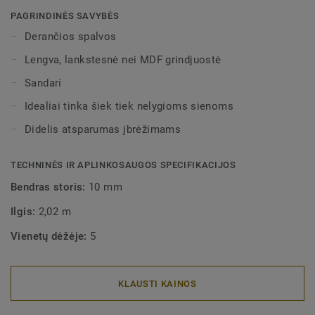
spalvų pilnai apdailai užtikrinti. Dekoratyvinės
PAGRINDINĖS SAVYBĖS
montuojamos grindjuostės dera su visomis LVT grindimis
Derančios spalvos
(Glue-Down, Click ir Loose-Lay).
Lengva, lankstesnė nei MDF grindjuostė
Sandari
Idealiai tinka šiek tiek nelygioms sienoms
Didelis atsparumas įbrėžimams
TECHNINĖS IR APLINKOSAUGOS SPECIFIKACIJOS
Bendras storis:
10 mm
Ilgis:
2,02 m
Vienetų dėžėje:
5
KLAUSTI KAINOS