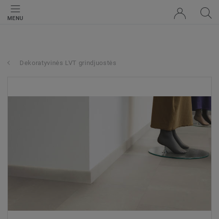
MENU
Dekoratyvinės LVT grindjuostės