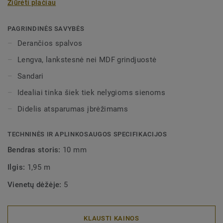
Žiūrėti plačiau
mirkomos vandenyje. Gali būti dviejų aukščių – 60 mm ir
80 mm (galutinis diapazonas) ir nepriekaištingai derančių
spalvų pilnai apdailai užtikrinti. Dekoratyvinės
PAGRINDINĖS SAVYBĖS
montuojamos grindjuostės dera su visomis LVT grindimis
Derančios spalvos
(Glue-Down, Click ir Loose-Lay).
Lengva, lankstesnė nei MDF grindjuostė
Sandari
Idealiai tinka šiek tiek nelygioms sienoms
Didelis atsparumas įbrėžimams
TECHNINĖS IR APLINKOSAUGOS SPECIFIKACIJOS
Bendras storis:
10 mm
Ilgis:
1,95 m
Vienetų dėžėje:
5
KLAUSTI KAINOS