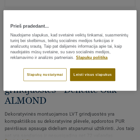
Prieš pradedant...
Naudojame slapukus, kad svetainė veiktų tinkamai, suasmenintų
turinį bei skelbimus, teiktų socialinės medijos funkcijas ir
analizuotų srautą. Taip pat dalijamės informacija apie tai, kaip
naudojatės mūsų svetaine, su savo socialinės medijos,
Visi dekorai (175)
reklamavimo ir analizės partneriais.
Slapukų politika
Visi priedai
|
Apdaila
|
Grindjuostės
Slapukų nustatymai
Leisti visus slapukus
Dekoratyvinės LVT
grindjuostės - Delicate Oak
ALMOND
Dekoratyvinės montuojamos LVT grindjuostės yra
kompaktiškos su dekoratyvine plėvele, apdorotos PUR
paviršiaus apsauga dideliam atsparumui užtikrinti. Jos taip
pat yra sandarios ir nesusigadina net 72 valandas