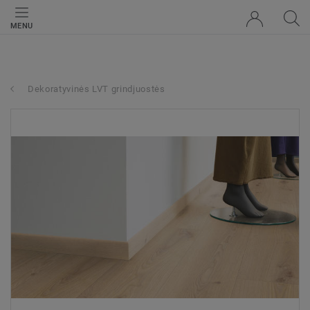
MENU
Dekoratyvinės LVT grindjuostės