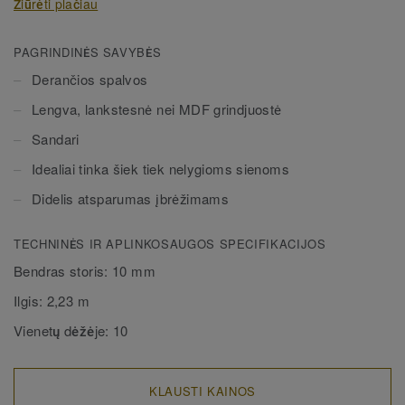
Žiūrėti plačiau
vandenyje. Gali būti dviejų aukščių – 60 mm ir 80 mm
(galutinis diapazonas) ir nepriekaištingai derančių spalvų
pilnai apdailai užtikrinti. Dekoratyvinės montuojamos
PAGRINDINĖS SAVYBĖS
grindjuostės dera su visomis LVT grindimis (Glue-Down,
Derančios spalvos
Click ir Loose-Lay).
Lengva, lankstesnė nei MDF grindjuostė
Sandari
Idealiai tinka šiek tiek nelygioms sienoms
Didelis atsparumas įbrėžimams
TECHNINĖS IR APLINKOSAUGOS SPECIFIKACIJOS
Bendras storis:
10 mm
Ilgis:
2,23 m
Vienetų dėžėje:
10
KLAUSTI KAINOS