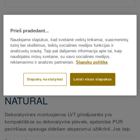
Prieš pradedant...
Naudojame slapukus, kad svetainė veiktų tinkamai, suasmenintų
turinį bei skelbimus, teiktų socialinės medijos funkcijas ir
analizuotų srautą. Taip pat dalijamės informacija apie tai, kaip
Visi dekorai (175)
naudojatės mūsų svetaine, su savo socialinės medijos,
reklamavimo ir analizės partneriais.
Slapukų politika
Visi priedai
|
Apdaila
|
Grindjuostės
Dekoratyvinės LVT
Slapukų nustatymai
Leisti visus slapukus
grindjuostės - Christmas Pine
NATURAL
Dekoratyvinės montuojamos LVT grindjuostės yra
kompaktiškos su dekoratyvine plėvele, apdorotos PUR
paviršiaus apsauga dideliam atsparumui užtikrinti. Jos taip
pat yra sandarios ir nesusigadina net 72 valandas mirkomos