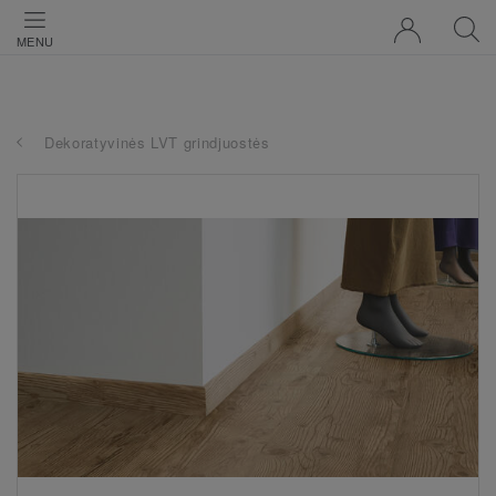
MENU
Dekoratyvinės LVT grindjuostės