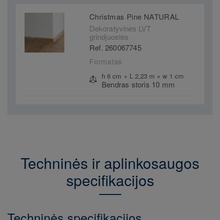
Christmas Pine NATURAL
Dekoratyvinės LVT
grindjuostės
Ref. 260067745
Formatas
h 6 cm × L 2,23 m × w 1 cm
Bendras storis 10 mm
Techninės ir aplinkosaugos
specifikacijos
Techninės specifikacijos