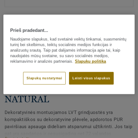
Prieš pradedant...
Naudojame slapukus, kad svetainė veiktų tinkamai, suasmenintų
turinį bei skelbimus, teiktų socialinės medijos funkcijas ir
analizuotų srautą. Taip pat dalijamės informacija apie tai, kaip
Visi dekorai (175)
naudojatės mūsų svetaine, su savo socialinės medijos,
reklamavimo ir analizės partneriais.
Slapukų politika
Visi priedai
|
Apdaila
|
Grindjuostės
Dekoratyvinės LVT
Slapukų nustatymai
Leisti visus slapukus
grindjuostės - Chatillon Oak
NATURAL
Dekoratyvinės montuojamos LVT grindjuostės yra
kompaktiškos su dekoratyvine plėvele, apdorotos PUR
paviršiaus apsauga dideliam atsparumui užtikrinti. Jos taip
pat yra sandarios ir nesusigadina net 72 valandas