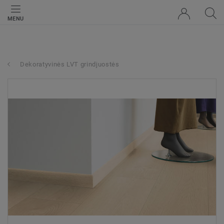
MENU
Dekoratyvinės LVT grindjuostės