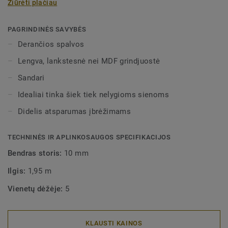
Žiūrėti plačiau
mirkomos vandenyje. Gali būti dviejų aukščių – 60 mm ir
80 mm (galutinis diapazonas) ir nepriekaištingai derančių
spalvų pilnai apdailai užtikrinti. Dekoratyvinės
PAGRINDINĖS SAVYBĖS
montuojamos grindjuostės dera su visomis LVT grindimis
Derančios spalvos
(Glue-Down, Click ir Loose-Lay).
Lengva, lankstesnė nei MDF grindjuostė
Sandari
Idealiai tinka šiek tiek nelygioms sienoms
Didelis atsparumas įbrėžimams
TECHNINĖS IR APLINKOSAUGOS SPECIFIKACIJOS
Bendras storis:
10 mm
Ilgis:
1,95 m
Vienetų dėžėje:
5
KLAUSTI KAINOS