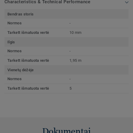
Characteristics & Technical Performance
Bendras storis
Normos
-
Tarkett išmatuota vertė
10 mm
Ilgis
Normos
-
Tarkett išmatuota vertė
1,95 m
Vienetų dėžėje
Normos
-
Tarkett išmatuota vertė
5
Dokumentai