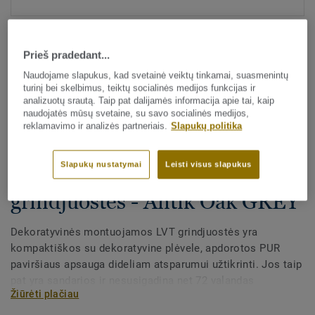
Prieš pradedant...
Naudojame slapukus, kad svetainė veiktų tinkamai, suasmenintų
turinį bei skelbimus, teiktų socialinės medijos funkcijas ir
analizuotų srautą. Taip pat dalijamės informacija apie tai, kaip
naudojatės mūsų svetaine, su savo socialinės medijos,
Visi dekorai (175)
reklamavimo ir analizės partneriais.
Slapukų politika
Visi priedai
|
Apdaila
|
Grindjuostės
Slapukų nustatymai
Leisti visus slapukus
Dekoratyvinės LVT
grindjuostės - Antik Oak GREY
Dekoratyvinės montuojamos LVT grindjuostės yra
kompaktiškos su dekoratyvine plėvele, apdorotos PUR
paviršiaus apsauga dideliam atsparumui užtikrinti. Jos taip
pat yra sandarios ir nesusigadina net 72 valandas
Žiūrėti plačiau
mirkomos vandenyje. Gali būti dviejų aukščių – 60 mm ir
80 mm (galutinis diapazonas) ir nepriekaištingai derančių