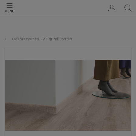
MENU
Dekoratyvinės LVT grindjuostės