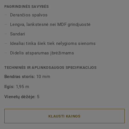
spalvų pilnai apdailai užtikrinti. Dekoratyvinės
PAGRINDINĖS SAVYBĖS
montuojamos grindjuostės dera su visomis LVT grindimis
Derančios spalvos
(Glue-Down, Click ir Loose-Lay).
Lengva, lankstesnė nei MDF grindjuostė
Sandari
Idealiai tinka šiek tiek nelygioms sienoms
Didelis atsparumas įbrėžimams
TECHNINĖS IR APLINKOSAUGOS SPECIFIKACIJOS
Bendras storis:
10 mm
Ilgis:
1,95 m
Vienetų dėžėje:
5
KLAUSTI KAINOS