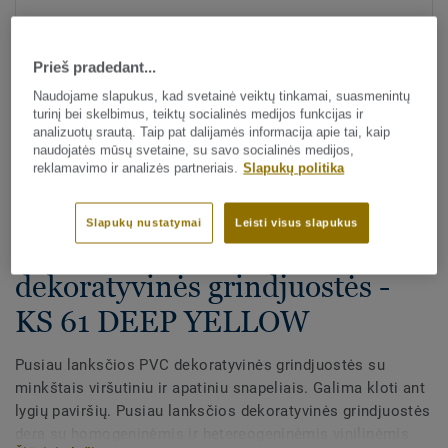
Prieš pradedant...
Naudojame slapukus, kad svetainė veiktų tinkamai, suasmenintų
turinį bei skelbimus, teiktų socialinės medijos funkcijas ir
analizuotų srautą. Taip pat dalijamės informacija apie tai, kaip
naudojatės mūsų svetaine, su savo socialinės medijos,
Visi dekorai (29)
reklamavimo ir analizės partneriais.
Slapukų politika
Visi priedai
|
Apdaila
|
Grindjuostės
Slapukų nustatymai
Leisti visus slapukus
PVC pusiau lanksčios
dekoratyvinės grindjuostės -
KS 61 DEEP YELLOW
Pusiau lanksčios PVC dekoratyvinės grindjuostės su
minkštais viršutiniu ir apatiniu snapeliais. Galima kloti ant
lygių paviršių. Pusiau lanksčios dekoratyvinės grindjuostės
dera su homogeninėmis ir hetereogeninėmis vinilinėmis