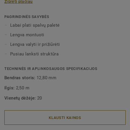
Žiūrėti plačiau
ruloninėmis grindų dangomis. Pusiau lanksčios
dekoratyvinės grindjuostės gali būti įvairių spalvų, dėl ko
jas galima labai lengvai derinti su kitomis "Tarkett" grindų
PAGRINDINĖS SAVYBĖS
dangomis. Dėl pusiau lanksčios struktūros, jas labai
Labai plati spalvų paletė
lengva montuoti.
Lengva montuoti
Lengva valyti ir prižiūrėti
Pusiau lanksti struktūra
TECHNINĖS IR APLINKOSAUGOS SPECIFIKACIJOS
Bendras storis:
12,80 mm
Ilgis:
2,50 m
Vienetų dėžėje:
20
KLAUSTI KAINOS