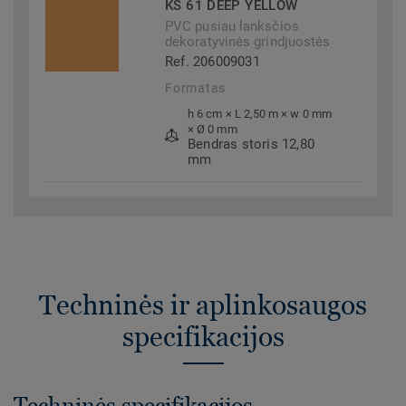
KS 61 DEEP YELLOW
PVC pusiau lanksčios
dekoratyvinės grindjuostės
Ref. 206009031
Formatas
h 6 cm × L 2,50 m × w 0 mm
× Ø 0 mm
Bendras storis 12,80
mm
Techninės ir aplinkosaugos
specifikacijos
Techninės specifikacijos