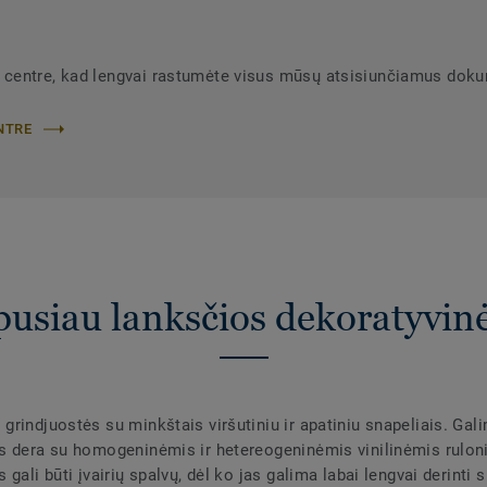
 centre, kad lengvai rastumėte visus mūsų atsisiunčiamus dok
NTRE
pusiau lanksčios dekoratyvinė
rindjuostės su minkštais viršutiniu ir apatiniu snapeliais. Galim
ės dera su homogeninėmis ir hetereogeninėmis vinilinėmis rulo
gali būti įvairių spalvų, dėl ko jas galima labai lengvai derinti