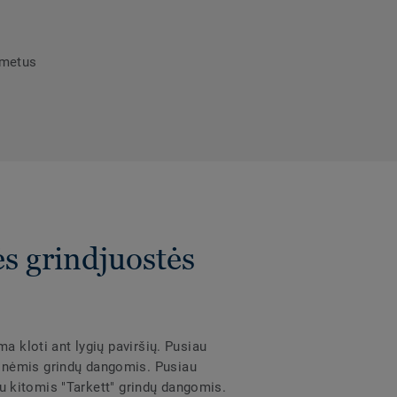
umetus
s grindjuostės
a kloti ant lygių paviršių. Pusiau
ninėmis grindų dangomis. Pusiau
 su kitomis "Tarkett" grindų dangomis.