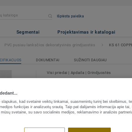
Išplėsta paieška
ios dekoratyvinės grindjuostės
Segmentai
Projektavimas ir katalogai
PVC pusiau lanksčios dekoratyvinės grindjuostės
KS 61 COPP
CIFIKACIJOS
DOKUMENTAI
SUŽINOTI DAUGIAU
Visi priedai
|
Apdaila
|
Grindjuostės
PVC pusiau lanksčios deko
grindjuostės - KS 61 CO
dedant...
METAL
slapukus, kad svetainė veiktų tinkamai, suasmenintų turinį bei skelbimus, te
medijos funkcijas ir analizuotų srautą. Taip pat dalijamės informacija apie tai,
Pusiau lanksčios PVC dekoratyvinės grin
 mūsų svetaine, su savo socialinės medijos, reklamavimo ir analizės partneri
viršutiniu ir apatiniu snapeliais. Galima kl
Pusiau lanksčios dekoratyvinės grindjuo
Žiūrėti plačiau