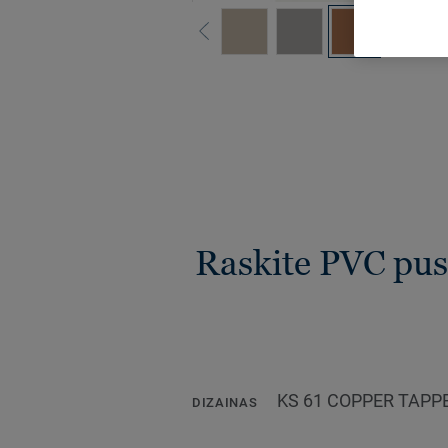
Raskite PVC pusi
KS 61 COPPER TAPP
DIZAINAS