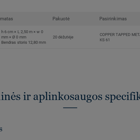
rmatas
Pakuotė
Pasirinkimas
h 6 cm × L 2,50 m × w 0
COPPER TAPPED ME
mm × Ø 0 mm
20 dėžutėje
KS 61
Bendras storis 12,80 mm
nės ir aplinkosaugos specifi
s