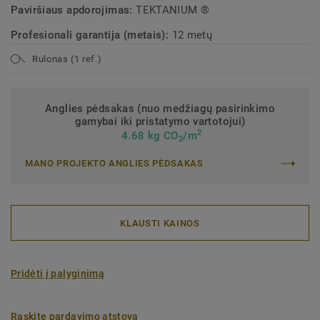
Paviršiaus apdorojimas:
TEKTANIUM ®
Profesionali garantija (metais):
12 metų
Rulonas (1 ref.)
Anglies pėdsakas (nuo medžiagų pasirinkimo
gamybai iki pristatymo vartotojui)
2
4.68 kg CO
/m
2
MANO PROJEKTO ANGLIES PĖDSAKAS
KLAUSTI KAINOS
Pridėti į palyginimą
Raskite pardavimo atstovą