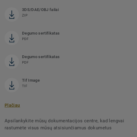
3DS/DAE/OBJ failai
ZIP
Degumo sertifikatas
PDF
Degumo sertifikatas
PDF
Tif Image
TIF
Plačiau
Apsilankykite mūsų dokumentacijos centre, kad lengvai
rastumėte visus mūsų atsisiunčiamus dokumetus