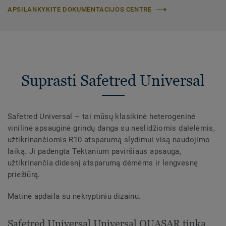
APSILANKYKITE DOKUMENTACIJOS CENTRE
Suprasti Safetred Universal
Safetred Universal – tai mūsų klasikinė heterogeninė
vinilinė apsauginė grindų danga su neslidžiomis dalelėmis,
užtikrinančiomis R10 atsparumą slydimui visą naudojimo
laiką. Ji padengta Tektanium paviršiaus apsauga,
užtikrinančia didesnį atsparumą dėmėms ir lengvesnę
priežiūrą.
Matinė apdaila su nekryptiniu dizainu.
Safetred Universal Universal QUASAR tinka