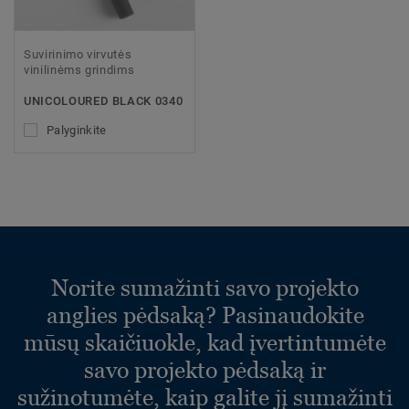
Suvirinimo virvutės
vinilinėms grindims
UNICOLOURED BLACK 0340
Palyginkite
Norite sumažinti savo projekto
anglies pėdsaką? Pasinaudokite
mūsų skaičiuokle, kad įvertintumėte
savo projekto pėdsaką ir
sužinotumėte, kaip galite jį sumažinti