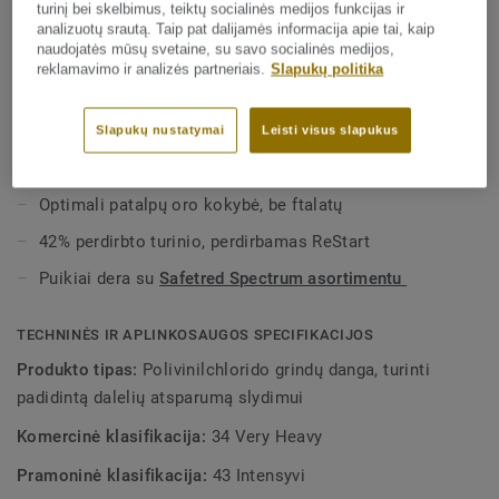
turinį bei skelbimus, teiktų socialinės medijos funkcijas ir
PAGRINDINĖS SAVYBĖS
analizuotų srautą. Taip pat dalijamės informacija apie tai, kaip
Matinė apdaila su nekryptiniu dizainu.
naudojatės mūsų svetaine, su savo socialinės medijos,
Modernus margas raštas su matiniu paviršiumi
reklamavimo ir analizės partneriais.
Slapukų politika
Atsparumas slydimui: R10
Tektanium: atsparumas dėmėmms
Slapukų nustatymai
Leisti visus slapukus
Pagaminta Prancūzijoje
Optimali patalpų oro kokybė, be ftalatų
42% perdirbto turinio, perdirbamas ReStart
Puikiai dera su
Safetred Spectrum asortimentu
TECHNINĖS IR APLINKOSAUGOS SPECIFIKACIJOS
Produkto tipas:
Polivinilchlorido grindų danga, turinti
padidintą dalelių atsparumą slydimui
Komercinė klasifikacija:
34 Very Heavy
Pramoninė klasifikacija:
43 Intensyvi