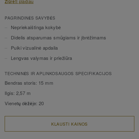
Žiūrėti plačiau
dangomis.
PAGRINDINĖS SAVYBĖS
Nepriekaištinga kokybė
Didelis atsparumas smūgiams ir įbrėžimams
Puiki vizualinė apdaila
Lengvas valymas ir priežiūra
TECHNINĖS IR APLINKOSAUGOS SPECIFIKACIJOS
Bendras storis:
15 mm
Ilgis:
2,57 m
Vienetų dėžėje:
20
KLAUSTI KAINOS