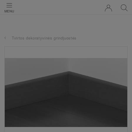
MENU
Tvirtos dekoratyvinės grindjuostės