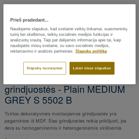
Prieš pradedant...
Naudojame slapukus, kad svetainė veiktų tinkamai, suasmenintų
turinį bei skelbimus, teiktų socialinės medijos funkcijas ir
analizuotų srautą. Taip pat dalijamės informacija apie tai, kaip
naudojatės mūsų svetaine, su savo socialinės medijos,
reklamavimo ir analizės partneriais.
Slapukų politika
Visi dekorai (3)
Visi priedai
|
Apdaila
|
Grindjuostės
Slapukų nustatymai
Leisti visus slapukus
Tvirtos dekoratyvinės
grindjuostės - Plain MEDIUM
GREY S 5502 B
Tvirtos dekoratyvinės montuojamos grindjuostės yra
pagamintos iš MDF. Šias grindjuostes reikia priklijuoti, jos
dera su homogeminėmis ir heterogeninėmis vinilinėmis
ruloninėmis, LVT, LVT Click ir LVT Loose-Lay grindų