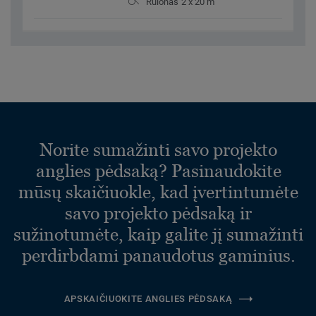
Rulonas 2 x 20 m
Norite sumažinti savo projekto
anglies pėdsaką? Pasinaudokite
mūsų skaičiuokle, kad įvertintumėte
savo projekto pėdsaką ir
sužinotumėte, kaip galite jį sumažinti
perdirbdami panaudotus gaminius.
APSKAIČIUOKITE ANGLIES PĖDSAKĄ