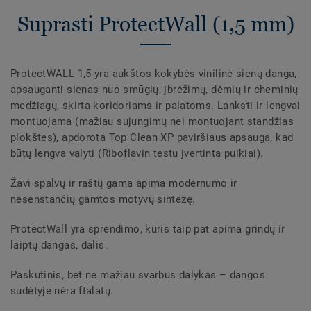
Suprasti ProtectWall (1,5 mm)
ProtectWALL 1,5 yra aukštos kokybės vinilinė sienų danga,
apsauganti sienas nuo smūgių, įbrėžimų, dėmių ir cheminių
medžiagų, skirta koridoriams ir palatoms. Lanksti ir lengvai
montuojama (mažiau sujungimų nei montuojant standžias
plokštes), apdorota Top Clean XP paviršiaus apsauga, kad
būtų lengva valyti (Riboflavin testu įvertinta puikiai).
Žavi spalvų ir raštų gama apima modernumo ir
nesenstančių gamtos motyvų sintezę.
ProtectWall yra sprendimo, kuris taip pat apima grindų ir
laiptų dangas, dalis.
Paskutinis, bet ne mažiau svarbus dalykas – dangos
sudėtyje nėra ftalatų.