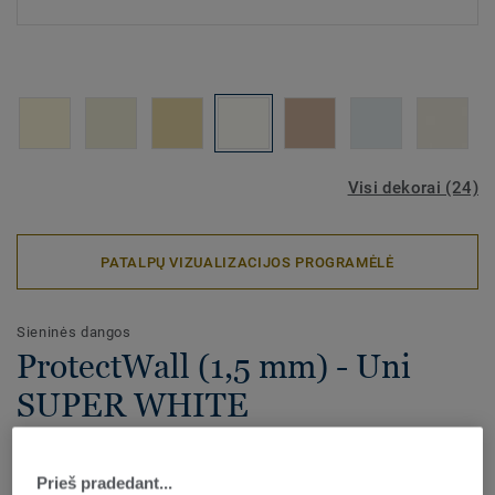
Visi dekorai (24)
PATALPŲ VIZUALIZACIJOS PROGRAMĖLĖ
Sieninės dangos
ProtectWall (1,5 mm) - Uni
SUPER WHITE
ProtectWALL 1,5 yra aukštos kokybės vinilinė sienų danga,
apsauganti sienas nuo smūgių, įbrėžimų, dėmių ir cheminių
Prieš pradedant...