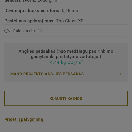
Bendras svoris:
2400 g/m²
Dėvimojo sluoksnio storis:
0,15 mm
Paviršiaus apdorojimas:
Top Clean XP
Rulonas (1 ref.)
Anglies pėdsakas (nuo medžiagų pasirinkimo
gamybai iki pristatymo vartotojui)
2
4.44 kg CO
/m
2
MANO PROJEKTO ANGLIES PĖDSAKAS
KLAUSTI KAINOS
Pridėti į palyginimą