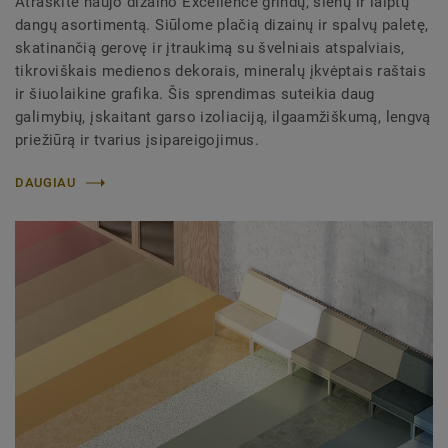
Atraskite naujo dizaino Excellence grindų, sienų ir laiptų
dangų asortimentą. Siūlome plačią dizainų ir spalvų paletę,
skatinančią gerovę ir įtraukimą su švelniais atspalviais,
tikroviškais medienos dekorais, mineralų įkvėptais raštais
ir šiuolaikine grafika. Šis sprendimas suteikia daug
galimybių, įskaitant garso izoliaciją, ilgaamžiškumą, lengvą
priežiūrą ir tvarius įsipareigojimus.
DAUGIAU