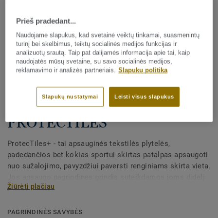
Prieš pradedant...
Naudojame slapukus, kad svetainė veiktų tinkamai, suasmenintų
turinį bei skelbimus, teiktų socialinės medijos funkcijas ir
analizuotų srautą. Taip pat dalijamės informacija apie tai, kaip
naudojatės mūsų svetaine, su savo socialinės medijos,
reklamavimo ir analizės partneriais.
Slapukų politika
Visi dekorai (5)
Slapukų nustatymai
Leisti visus slapukus
Sportinės grindų dangos
PROTECTILES
ProtecTiles+ - tai apsauginės tekstilės plytelės,
padedančios bet kokias sportui skirtas patalpas apsaugoti
nuo sužalojimo, pavyzdžiui paversti renginiams skirta vieta.
Jos apsaugo pagrindines grindis suteikdamos joms didelį
Žiūrėti plačiau
atsparumą įbrėžimams ir kėdžių paliekamiems įspaudams
bei sunkių baldų – podiumų ar scenų įlenkimams. Lengvai
montuojamos ir prižiūrimos.
PAGRINDINĖS SAVYBĖS