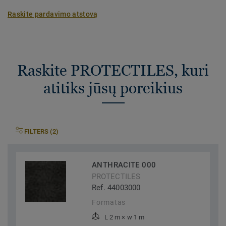
Raskite pardavimo atstovą
Raskite PROTECTILES, kuri
atitiks jūsų poreikius
FILTERS (2)
ANTHRACITE 000
PROTECTILES
Ref. 44003000
Formatas
L 2 m × w 1 m