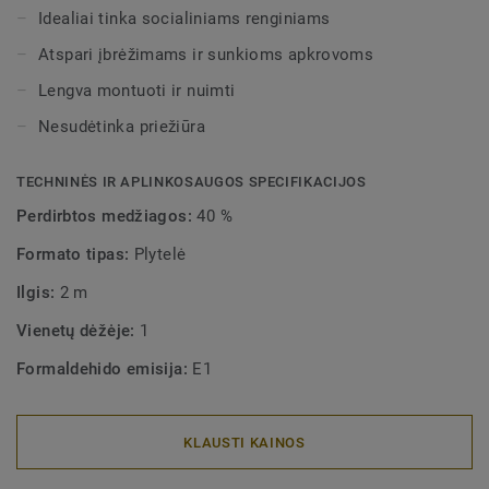
Idealiai tinka socialiniams renginiams
Atspari įbrėžimams ir sunkioms apkrovoms
Lengva montuoti ir nuimti
Nesudėtinka priežiūra
TECHNINĖS IR APLINKOSAUGOS SPECIFIKACIJOS
Perdirbtos medžiagos:
40 %
Formato tipas:
Plytelė
Ilgis:
2 m
Vienetų dėžėje:
1
Formaldehido emisija:
E1
KLAUSTI KAINOS