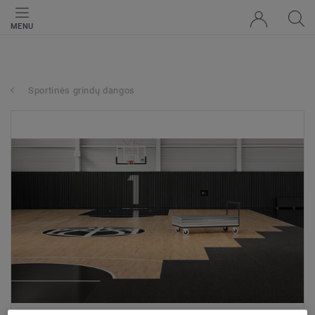
MENU
Sportinės grindų dangos