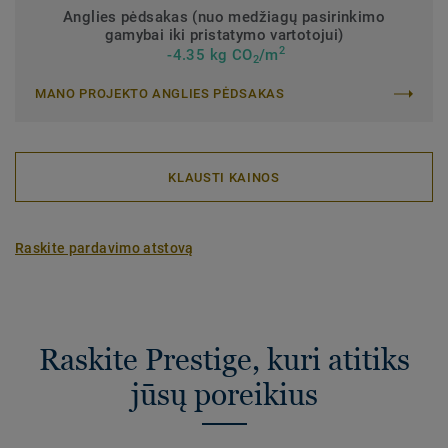
Anglies pėdsakas (nuo medžiagų pasirinkimo
gamybai iki pristatymo vartotojui)
2
-4.35 kg CO
/m
2
MANO PROJEKTO ANGLIES PĖDSAKAS
KLAUSTI KAINOS
Raskite pardavimo atstovą
Raskite Prestige, kuri atitiks
jūsų poreikius