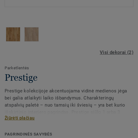
Visi dekorai (2)
Parketlentės
Prestige
Prestige kolekcijoje akcentuojama vidinė medienos jėga
bei galia atlaikyti laiko išbandymus. Charakteringų
atspalvių paletė – nuo tamsių iki šviesių – yra bet kurio
išskirtinio interjero pagrindas. Prestige siūlo 1 arba 3
Žiūrėti plačiau
juostų lentas apdorotas vaškine alyva.
PAGRINDINĖS SAVYBĖS