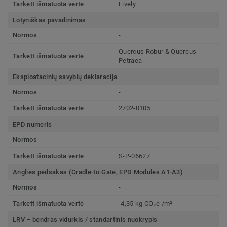
Tarkett išmatuota vertė
Lively
Lotyniškas pavadinimas
Normos
-
Quercus Robur & Quercus
Tarkett išmatuota vertė
Petraea
Eksploatacinių savybių deklaracija
Normos
-
Tarkett išmatuota vertė
2702-0105
EPD numeris
Normos
-
Tarkett išmatuota vertė
S-P-06627
Anglies pėdsakas (Cradle-to-Gate, EPD Modules A1-A3)
Normos
-
Tarkett išmatuota vertė
-4,35 kg CO₂e /m²
LRV – bendras vidurkis / standartinis nuokrypis