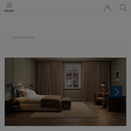
MENU
Parketlentės