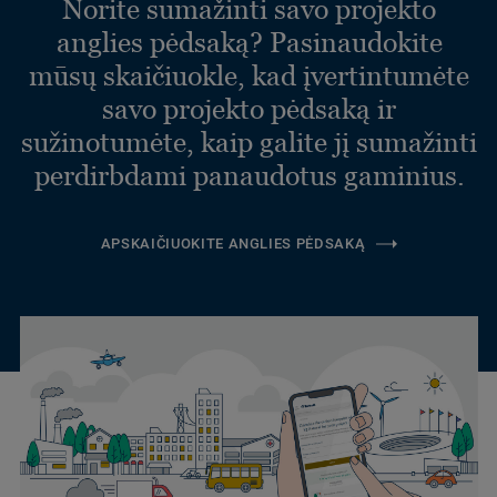
Norite sumažinti savo projekto
anglies pėdsaką? Pasinaudokite
mūsų skaičiuokle, kad įvertintumėte
savo projekto pėdsaką ir
sužinotumėte, kaip galite jį sumažinti
perdirbdami panaudotus gaminius.
APSKAIČIUOKITE ANGLIES PĖDSAKĄ