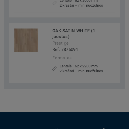
Lentelė 162 x 2000 mm
2 kraštai – mini nuožulnos
OAK SATIN WHITE (1
juostos)
Prestige
Ref. 7876094
Formatas
Lentelė 162 x 2200 mm
2 kraštai – mini nuožulnos