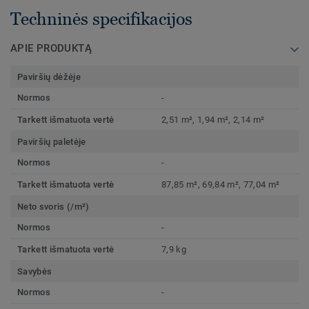
Techninės specifikacijos
APIE PRODUKTĄ
Paviršių dėžėje
Normos
-
Tarkett išmatuota vertė
2,51 m², 1,94 m², 2,14 m²
Paviršių paletėje
Normos
-
Tarkett išmatuota vertė
87,85 m², 69,84 m², 77,04 m²
Neto svoris (/m²)
Normos
-
Tarkett išmatuota vertė
7,9 kg
Savybės
Normos
-