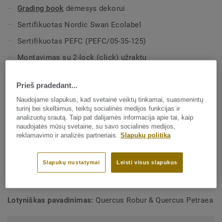
Grading book
dėmesys dekorui
Sertifikuotas Nordic Swan Ecolabel
Sertifikuotas PEFC (PEFC/05-35-125)
Montavimas su 2-lock (click) užraktu
Galima šlifuoti
Prieš pradedant...
Tinka šildomoms grindims
Naudojame slapukus, kad svetainė veiktų tinkamai, suasmenintų
turinį bei skelbimus, teiktų socialinės medijos funkcijas ir
TECHNINĖS IR APLINKOSAUGOS SPECIFIKACIJOS
analizuotų srautą. Taip pat dalijamės informacija apie tai, kaip
naudojatės mūsų svetaine, su savo socialinės medijos,
Paviršių dėžėje:
2,51 m², 1,94 m², 2,14 m²
reklamavimo ir analizės partneriais.
Slapukų politika
Paviršių paletėje:
87,85 m², 69,84 m², 77,04 m²
Slapukų nustatymai
Leisti visus slapukus
Neto svoris (/m²):
7,9 kg
Savybės:
Lively
Lotyniškas pavadinimas:
Quercus Robur & Quercus Petraea