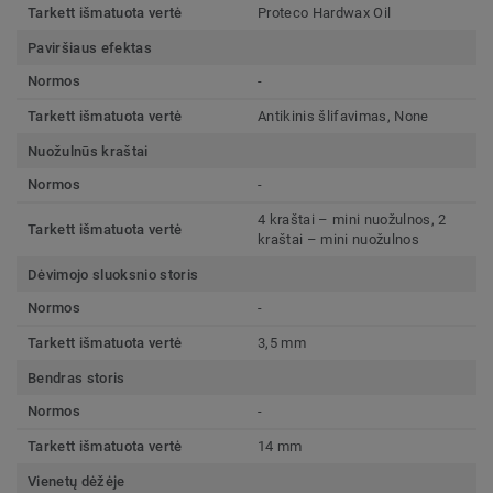
Tarkett išmatuota vertė
Proteco Hardwax Oil
Paviršiaus efektas
Normos
-
Tarkett išmatuota vertė
Antikinis šlifavimas, None
Nuožulnūs kraštai
Normos
-
4 kraštai – mini nuožulnos, 2
Tarkett išmatuota vertė
kraštai – mini nuožulnos
Dėvimojo sluoksnio storis
Normos
-
Tarkett išmatuota vertė
3,5 mm
Bendras storis
Normos
-
Tarkett išmatuota vertė
14 mm
Vienetų dėžėje