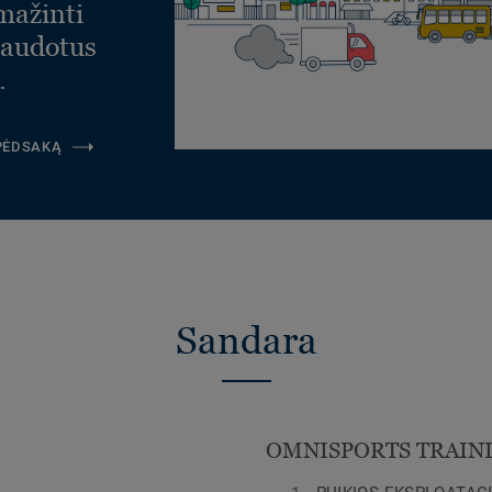
umažinti
naudotus
.
 PĖDSAKĄ
Sandara
OMNISPORTS TRAIN