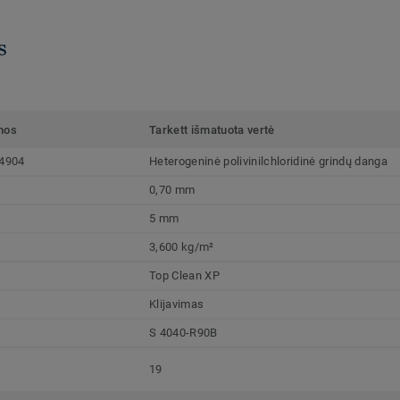
s
mos
Tarkett išmatuota vertė
4904
Heterogeninė polivinilchloridinė grindų danga
0,70 mm
5 mm
3,600 kg/m²
Top Clean XP
Klijavimas
S 4040-R90B
19