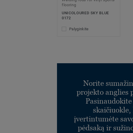
flooring
UNICOLOURED SKY BLUE
0172
Palyginkite
Norite sumažin
projekto anglies
Pasinaudokit
skaičiuokle,
įvertintumėte sav
pėdsaką ir sužin