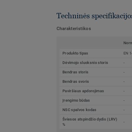
Techninės specifikacijo
Charakteristikos
Nor
Produkto tipas
EN 1
Dėvimojo sluoksnio storis
-
Bendras storis
-
Bendras svoris
-
Paviršiaus apdorojimas
-
Įrengimo būdas
-
NSC spalvos kodas
-
Šviesos atspindžio dydis (LRV)
-
%