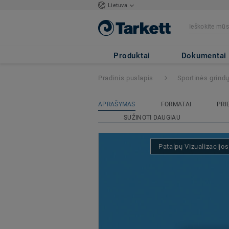
Lietuva
Omnisports Train
Produktai
Dokumentai
Pradinis puslapis
Sportinės grind
APRAŠYMAS
FORMATAI
PRI
SUŽINOTI DAUGIAU
Patalpų Vizualizacijo