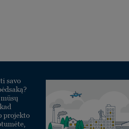
ti savo
 pėdsaką?
e mūsų
 kad
o projekto
otumėte,