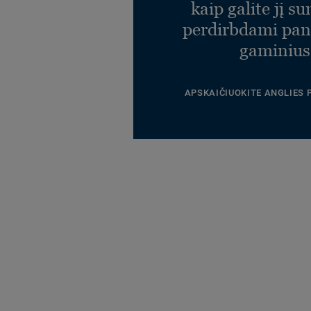
kaip galite jį s
perdirbdami pa
gaminius
APSKAIČIUOKITE ANGLIES