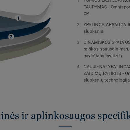
PUIKIOS EKSPLOATACI
TAUPYMAS - Omnisport
XP.
YPATINGA APSAUGA I
sluoksnis.
DINAMIŠKOS SPALVOS I
raiškos spausdinimas, 
paviršiaus išvaizdą.
NAUJIENA! YPATINGA
ŽAIDIMŲ PATIRTIS - Om
sluoksnių technologij
nės ir aplinkosaugos specifi