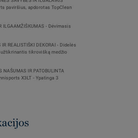
NĖS SAVYBĖS IR ILGALAIKIS
s paviršius, apdorotas TopClean
R ILGAAMŽIŠKUMAS - Dėvimasis
R REALISTIŠKI DEKORAI - Didelės
užtikrinantis tikrovišką medžio
S NAŠUMAS IR PATOBULINTA
nisports X3LT - Ypatinga 3
a
kacijos