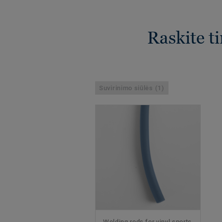
Raskite t
Suvirinimo siūlės (1)
Welding rods for vinyl sports