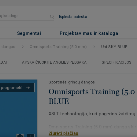
Išplėsta paieška
ing (5.0 mm)
- Uni SKY BLUE
Segmentai
Projektavimas ir katalogai
ų dangos
Omnisports Training (5.0 mm)
Uni SKY BLUE
EDAI
APSKAIČIUOKITE ANGLIES PĖDSAKĄ
SPECIFIKACIJOS
Sportinės grindų dangos
s programėlė
Omnisports Training (5.0
BLUE
X3LT technologija, kuri pagerins žaidimų p
Omnisports Training (5.0 mm) danga skirta
Žiūrėti plačiau
nedidelėms sporto salėms mokyklose ir 