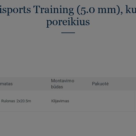
ports Training (5.0 mm), kur
poreikius
Montavimo
rmatas
Pakuotė
būdas
Rulonas 2x20.5m
Klijavimas