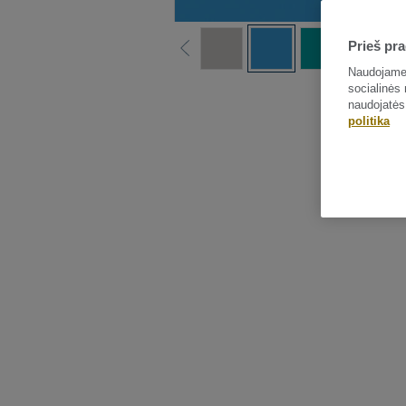
Prieš pra
Naudojame 
socialinės 
naudojatės
politika