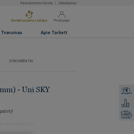
Pasiteiravimo forma
Užsakymas
Sandėliuojama Lodzėje
Prisijungti
Tvarumas
Apie Tarkett
DOKUMENTAI
 mm) - Uni SKY
€
Gaukite
Pridėti 
atirtį!
Raskite
 laisvalaikiui ir
fitneso centruose. Gerą