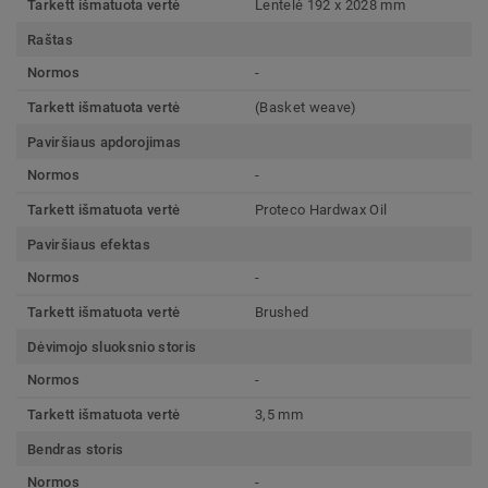
Tarkett išmatuota vertė
Lentelė 192 x 2028 mm
Raštas
Normos
-
Tarkett išmatuota vertė
(Basket weave)
Paviršiaus apdorojimas
Normos
-
Tarkett išmatuota vertė
Proteco Hardwax Oil
Paviršiaus efektas
Normos
-
Tarkett išmatuota vertė
Brushed
Dėvimojo sluoksnio storis
Normos
-
Tarkett išmatuota vertė
3,5 mm
Bendras storis
Normos
-