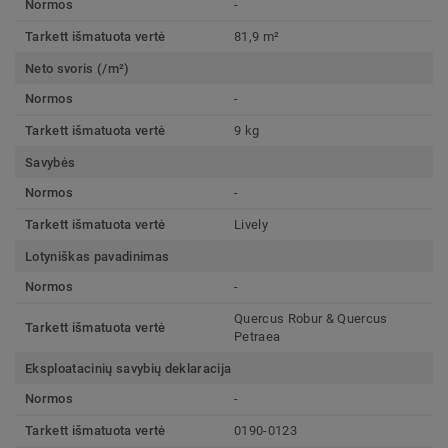
Normos
-
Tarkett išmatuota vertė
81,9 m²
Neto svoris (/m²)
Normos
-
Tarkett išmatuota vertė
9 kg
Savybės
Normos
-
Tarkett išmatuota vertė
Lively
Lotyniškas pavadinimas
Normos
-
Quercus Robur & Quercus
Tarkett išmatuota vertė
Petraea
Eksploatacinių savybių deklaracija
Normos
-
Tarkett išmatuota vertė
0190-0123