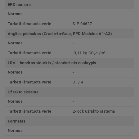
EPD numeris
Normos
-
Tarkett išmatuota vertė
S-P-06627
Anglies pėdsakas (Cradle-to-Gate, EPD Modules A1-A3)
Normos
-
Tarkett išmatuota vertė
-3,11 kg CO₂e /m²
LRV – bendras vidurkis / standartinis nuokrypis
Normos
-
Tarkett išmatuota vertė
31 / 4
Užrakto sistema
Normos
-
Tarkett išmatuota vertė
2-lock užrakto sistema
Formatas
Normos
-