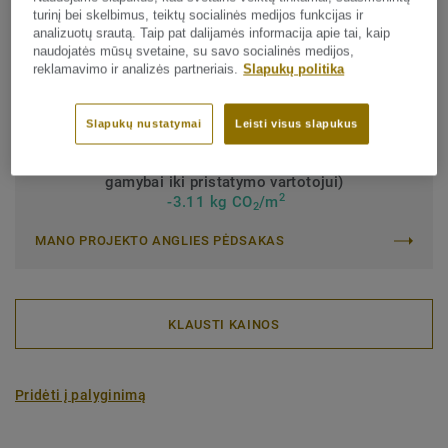
turinį bei skelbimus, teiktų socialinės medijos funkcijas ir
Savybės:
Lively
analizuotų srautą. Taip pat dalijamės informacija apie tai, kaip
naudojatės mūsų svetaine, su savo socialinės medijos,
Lotyniškas pavadinimas:
Quercus Robur & Quercus Petraea
reklamavimo ir analizės partneriais.
Slapukų politika
Lenta (1 ref.)
Slapukų nustatymai
Leisti visus slapukus
Anglies pėdsakas (nuo medžiagų pasirinkimo
gamybai iki pristatymo vartotojui)
2
-3.11 kg CO
/m
2
MANO PROJEKTO ANGLIES PĖDSAKAS
KLAUSTI KAINOS
Pridėti į palyginimą