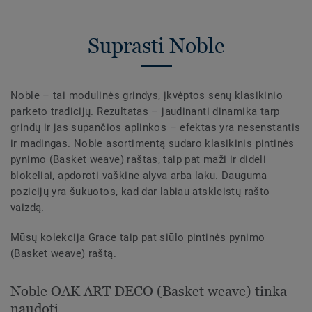
Suprasti Noble
Noble – tai modulinės grindys, įkvėptos senų klasikinio
parketo tradicijų. Rezultatas – jaudinanti dinamika tarp
grindų ir jas supančios aplinkos – efektas yra nesenstantis
ir madingas. Noble asortimentą sudaro klasikinis pintinės
pynimo (Basket weave) raštas, taip pat maži ir dideli
blokeliai, apdoroti vaškine alyva arba laku. Dauguma
pozicijų yra šukuotos, kad dar labiau atskleistų rašto
vaizdą.
Mūsų kolekcija Grace taip pat siūlo pintinės pynimo
(Basket weave) raštą.
Noble OAK ART DECO (Basket weave) tinka
naudoti