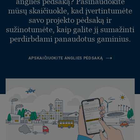
anglies pėdsaką? Pasinaudokite
mūsų skaičiuokle, kad įvertintumėte
savo projekto pėdsaką ir
sužinotumėte, kaip galite jį sumažinti
perdirbdami panaudotus gaminius.
APSKAIČIUOKITE ANGLIES PĖDSAKĄ