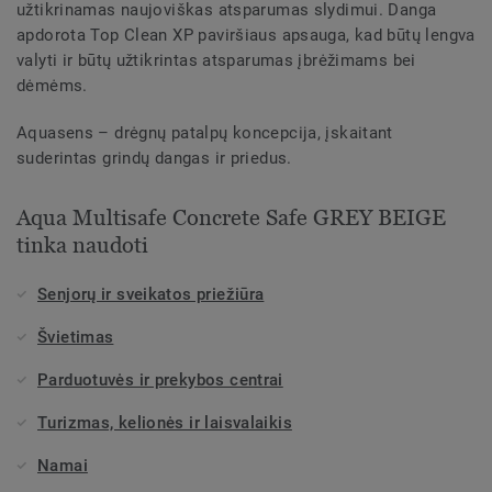
užtikrinamas naujoviškas atsparumas slydimui. Danga
apdorota Top Clean XP paviršiaus apsauga, kad būtų lengva
valyti ir būtų užtikrintas atsparumas įbrėžimams bei
dėmėms.
Aquasens – drėgnų patalpų koncepcija, įskaitant
suderintas grindų dangas ir priedus.
Aqua Multisafe Concrete Safe GREY BEIGE
tinka naudoti
Senjorų ir sveikatos priežiūra
Švietimas
Parduotuvės ir prekybos centrai
Turizmas, kelionės ir laisvalaikis
Namai