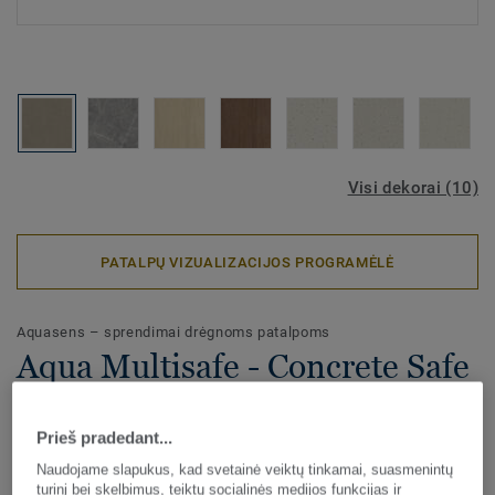
Visi dekorai (10)
PATALPŲ VIZUALIZACIJOS PROGRAMĖLĖ
Aquasens – sprendimai drėgnoms patalpoms
Aqua Multisafe - Concrete Safe
GREY BEIGE
Prieš pradedant...
Aqua Multisafe – grindų danga skirta naudoti drėgnose
Naudojame slapukus, kad svetainė veiktų tinkamai, suasmenintų
patalpose, tokiose kaip kolektyviniai dušai, persirengimo
turinį bei skelbimus, teiktų socialinės medijos funkcijas ir