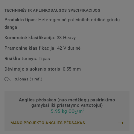
TECHNINĖS IR APLINKOSAUGOS SPECIFIKACIJOS
Produkto tipas:
Heterogeninė polivinilchloridinė grindų
danga
Komercinė klasifikacija:
33 Heavy
Pramoninė klasifikacija:
42 Vidutinė
Rišiklio turinys:
Tipas I
Dėvimojo sluoksnio storis:
0,55 mm
Rulonas (1 ref.)
Anglies pėdsakas (nuo medžiagų pasirinkimo
gamybai iki pristatymo vartotojui)
2
5.95 kg CO
/m
2
MANO PROJEKTO ANGLIES PĖDSAKAS