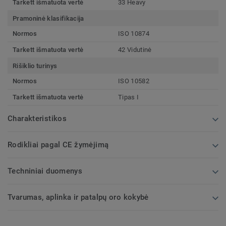
Tarkett išmatuota vertė
33 Heavy
Pramoninė klasifikacija
Normos
ISO 10874
Tarkett išmatuota vertė
42 Vidutinė
Rišiklio turinys
Normos
ISO 10582
Tarkett išmatuota vertė
Tipas I
Charakteristikos
Rodikliai pagal CE žymėjimą
Techniniai duomenys
Tvarumas, aplinka ir patalpų oro kokybė