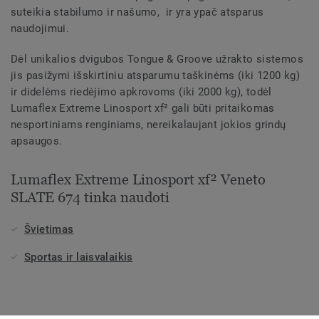
suteikia stabilumo ir našumo, ir yra ypač atsparus
naudojimui.
Dėl unikalios dvigubos Tongue & Groove užrakto sistemos
jis pasižymi išskirtiniu atsparumu taškinėms (iki 1200 kg)
ir didelėms riedėjimo apkrovoms (iki 2000 kg), todėl
Lumaflex Extreme Linosport xf² gali būti pritaikomas
nesportiniams renginiams, nereikalaujant jokios grindų
apsaugos.
Lumaflex Extreme Linosport xf² Veneto
SLATE 674 tinka naudoti
Švietimas
Sportas ir laisvalaikis