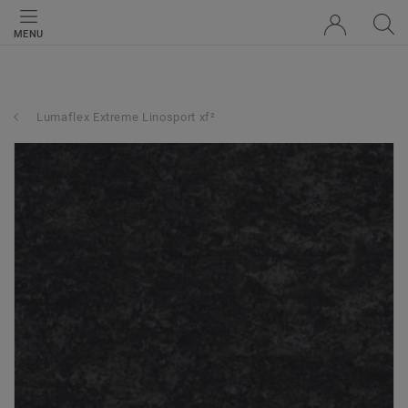
MENU
Lumaflex Extreme Linosport xf²