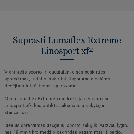
Suprasti Lumaflex Extreme
Linosport xf²
Vienintelis sporto ir daugiafunkcinės paskirties
sprendimas, turintis išskirtinį atsparumą didelėms
riedėjimo ir taškinėms apkrovoms.
Mūsų Lumaflex Extreme konstrukcija derinama su
Linosport xf², kad atitiktų aukščiausią kokybę ir
standartus.
Idealus sprendimas daugeliui sporto šakų iki varžybų lygio,
nes 18 mm tikro medžio pagrindas pagamintas iš beržo,