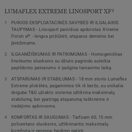
LUMAFLEX EXTREME LINOSPORT XF²
PUIKIOS EKSPLOATACINĖS SAVYBĖS IR ILGALAIKIS
TAUPYMAS - Linosport paviršius apdorotas X-treme
Finish xf² - lengva prižiūrėti, atsparus dėmėms bei
įbrėžimams.
ILGAAMŽIŠKUMAS IR PATIKIMUMAS - Homogeniškas
linoleumo sluoksnis su džiuto pagrindu suteikia
papildomo patvarumo ir pailgina tarnavimo laiką.
ATSPARUMAS IR STABILUMAS - 18 mm storio Lumaflex
Extreme plokštės, pagamintos tik iš beržo, su unikalia
dviguba T&G užrakto sistema užtikrina maksimalų
stabilumą, bei ypatingą atsparumą taškinėms ir
riedėjimo apkrovoms.
KOMFORTAS IR SAUGUMAS - Tarfoam 60, 15 mm
poliuretano sluoksnis, užtikrinantis maksimalų
komfortą ir geresnę žaidimo patirtį.