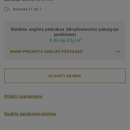
Rulonas (1 ref.)
Bendras anglies pėdsakas (eksploatavimo pabaigoje
perdirbant)
2
8.43 kg CO
/m
2
MANO PROJEKTO ANGLIES PĖDSAKAS
KLAUSTI KAINOS
Pridėti į palyginimą
Raskite pardavimo atstovą