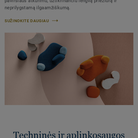
paviršiaus atkūrimu, užtikrinančiu lengvą priežiūrą ir
neprilygstamą ilgaamžiškumą.​
SUŽINOKITE DAUGIAU
Techninės ir aplinkosaugos