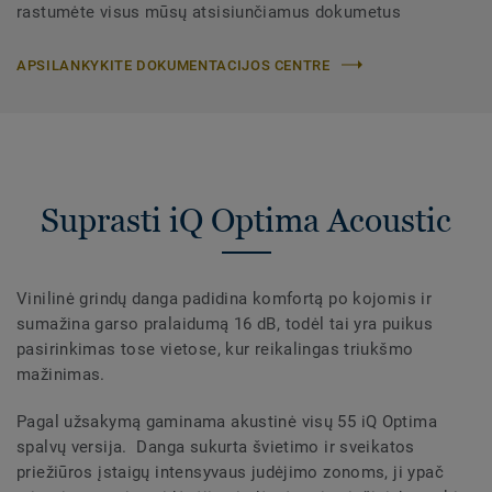
rastumėte visus mūsų atsisiunčiamus dokumetus
APSILANKYKITE DOKUMENTACIJOS CENTRE
Suprasti iQ Optima Acoustic
Vinilinė grindų danga padidina komfortą po kojomis ir
sumažina garso pralaidumą 16 dB, todėl tai yra puikus
pasirinkimas tose vietose, kur reikalingas triukšmo
mažinimas.
Pagal užsakymą gaminama akustinė visų 55 iQ Optima
spalvų versija. Danga sukurta švietimo ir sveikatos
priežiūros įstaigų intensyvaus judėjimo zonoms, ji ypač