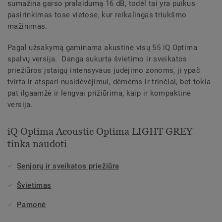
sumažina garso pralaidumą 16 dB, todėl tai yra puikus
pasirinkimas tose vietose, kur reikalingas triukšmo
mažinimas.
Pagal užsakymą gaminama akustinė visų 55 iQ Optima
spalvų versija. Danga sukurta švietimo ir sveikatos
priežiūros įstaigų intensyvaus judėjimo zonoms, ji ypač
tvirta ir atspari nusidėvėjimui, dėmėms ir trinčiai, bet tokia
pat ilgaamžė ir lengvai prižiūrima, kaip ir kompaktinė
versija.
iQ Optima Acoustic Optima LIGHT GREY
tinka naudoti
Senjorų ir sveikatos priežiūra
Švietimas
Pamonė