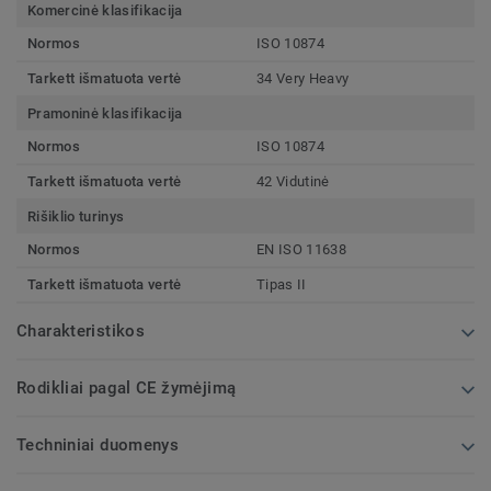
Komercinė klasifikacija
Normos
ISO 10874
Tarkett išmatuota vertė
34 Very Heavy
Pramoninė klasifikacija
Normos
ISO 10874
Tarkett išmatuota vertė
42 Vidutinė
Rišiklio turinys
Normos
EN ISO 11638
Tarkett išmatuota vertė
Tipas II
Charakteristikos
Rodikliai pagal CE žymėjimą
Techniniai duomenys