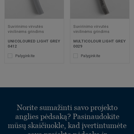
Suvirinimo virvutės
Suvirinimo virvutės
vinilinėms grindims
vinilinėms grindims
UNICOLOURED LIGHT GREY
MULTICOLOUR LIGHT GREY
0412
0029
Palyginkite
Palyginkite
Norite sumažinti savo projekto
anglies pėdsaką? Pasinaudokite
mūsų skaičiuokle, kad įvertintumėte