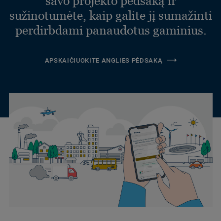
savo projekto pėdsaką ir
sužinotumėte, kaip galite jį sumažinti
perdirbdami panaudotus gaminius.
APSKAIČIUOKITE ANGLIES PĖDSAKĄ