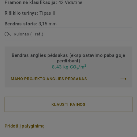
Pramoninė klasifikacija:
42 Vidutinė
Rišiklio turinys:
Tipas II
Bendras storis:
3,15 mm
Rulonas (1 ref.)
Bendras anglies pėdsakas (eksploatavimo pabaigoje
perdirbant)
2
8.43 kg CO
/m
2
MANO PROJEKTO ANGLIES PĖDSAKAS
KLAUSTI KAINOS
Pridėti į palyginimą