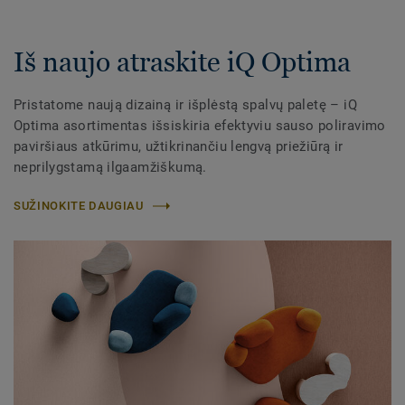
Iš naujo atraskite iQ Optima
Pristatome naują dizainą ir išplėstą spalvų paletę – iQ
Optima asortimentas išsiskiria efektyviu sauso poliravimo
paviršiaus atkūrimu, užtikrinančiu lengvą priežiūrą ir
neprilygstamą ilgaamžiškumą.​
SUŽINOKITE DAUGIAU