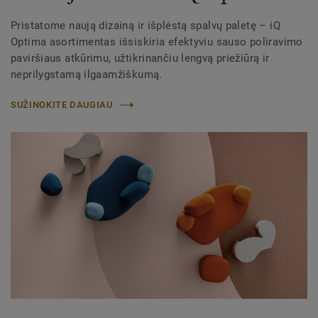
Pristatome naują dizainą ir išplėstą spalvų paletę – iQ
Optima asortimentas išsiskiria efektyviu sauso poliravimo
paviršiaus atkūrimu, užtikrinančiu lengvą priežiūrą ir
neprilygstamą ilgaamžiškumą.​
SUŽINOKITE DAUGIAU