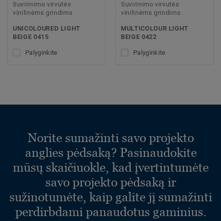
Suvirinimo virvutės
Suvirinimo virvutės
vinilinėms grindims
vinilinėms grindims
UNICOLOURED LIGHT
MULTICOLOUR LIGHT
BEIGE 0415
BEIGE 0422
Palyginkite
Palyginkite
Norite sumažinti savo projekto
anglies pėdsaką? Pasinaudokite
mūsų skaičiuokle, kad įvertintumėte
savo projekto pėdsaką ir
sužinotumėte, kaip galite jį sumažinti
perdirbdami panaudotus gaminius.