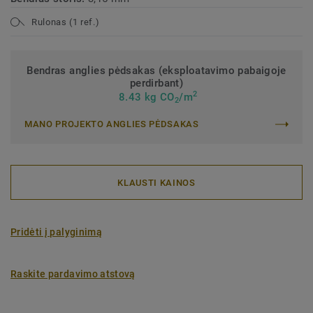
Rulonas (1 ref.)
Bendras anglies pėdsakas (eksploatavimo pabaigoje
perdirbant)
2
8.43 kg CO
/m
2
MANO PROJEKTO ANGLIES PĖDSAKAS
KLAUSTI KAINOS
Pridėti į palyginimą
Raskite pardavimo atstovą