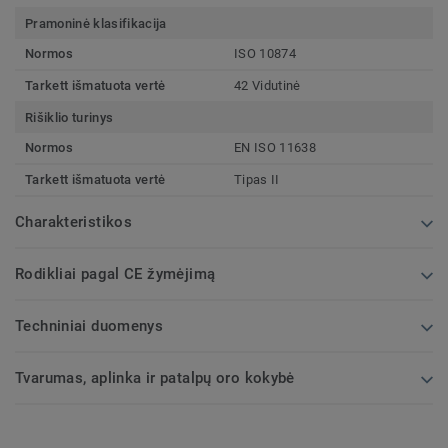
Pramoninė klasifikacija
Normos
ISO 10874
Tarkett išmatuota vertė
42 Vidutinė
Rišiklio turinys
Normos
EN ISO 11638
Tarkett išmatuota vertė
Tipas II
Charakteristikos
Rodikliai pagal CE žymėjimą
Techniniai duomenys
Tvarumas, aplinka ir patalpų oro kokybė