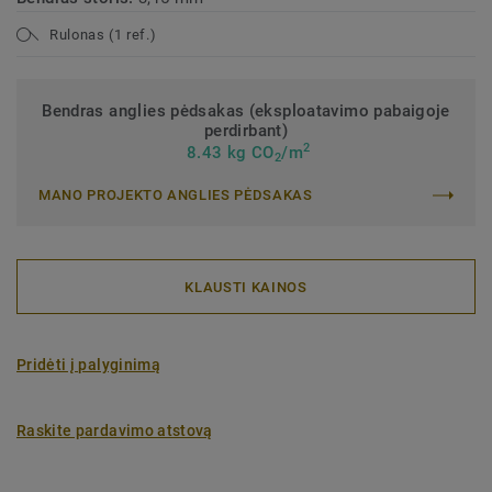
Rulonas (1 ref.)
Bendras anglies pėdsakas (eksploatavimo pabaigoje
perdirbant)
2
8.43 kg CO
/m
2
MANO PROJEKTO ANGLIES PĖDSAKAS
KLAUSTI KAINOS
Pridėti į palyginimą
Raskite pardavimo atstovą