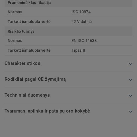
Pramoninė klasifikacija
Normos
ISO 10874
Tarkett išmatuota vertė
42 Vidutinė
Rišiklio turinys
Normos
EN ISO 11638
Tarkett išmatuota vertė
Tipas II
Charakteristikos
Rodikliai pagal CE žymėjimą
Techniniai duomenys
Tvarumas, aplinka ir patalpų oro kokybė