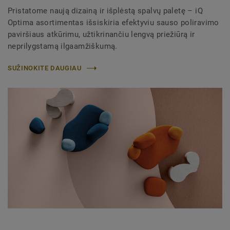
Pristatome naują dizainą ir išplėstą spalvų paletę – iQ
Optima asortimentas išsiskiria efektyviu sauso poliravimo
paviršiaus atkūrimu, užtikrinančiu lengvą priežiūrą ir
neprilygstamą ilgaamžiškumą.​
SUŽINOKITE DAUGIAU