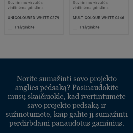
Suvirinimo virvutės
Suvirinimo virvutės
vinilinėms grindims
vinilinėms grindims
UNICOLOURED WHITE 0279
MULTICOLOUR WHITE 0446
Palyginkite
Palyginkite
Norite sumažinti savo projekto
anglies pėdsaką? Pasinaudokite
mūsų skaičiuokle, kad įvertintumėte
savo projekto pėdsaką ir
sužinotumėte, kaip galite jį sumažinti
perdirbdami panaudotus gaminius.