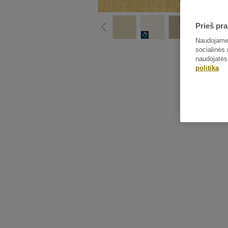
Prieš pra
Naudojame 
socialinės 
naudojatės
politika