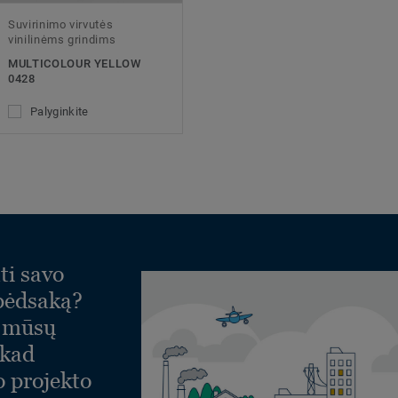
Suvirinimo virvutės
vinilinėms grindims
MULTICOLOUR YELLOW
0428
Palyginkite
ti savo
 pėdsaką?
e mūsų
 kad
o projekto