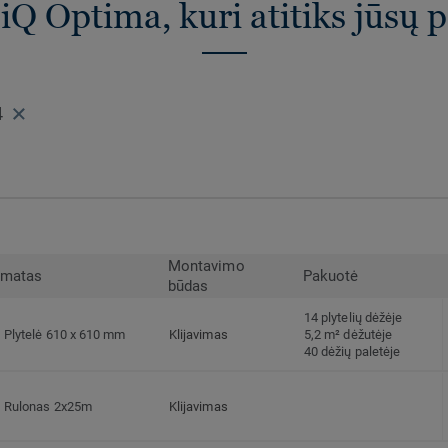
iQ Optima, kuri atitiks jūsų 
4
Montavimo
rmatas
Pakuotė
būdas
14 plytelių dėžėje
Plytelė 610 x 610 mm
Klijavimas
5,2 m² dėžutėje
40 dėžių paletėje
Rulonas 2x25m
Klijavimas