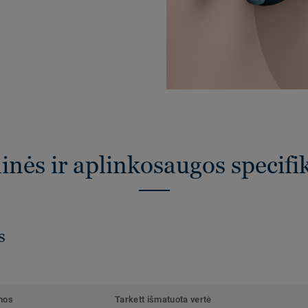
nės ir aplinkosaugos specifi
s
mos
Tarkett išmatuota vertė