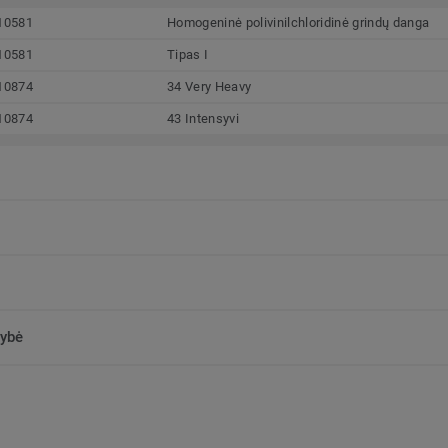
10581
Homogeninė polivinilchloridinė grindų danga
10581
Tipas I
10874
34 Very Heavy
10874
43 Intensyvi
kybė