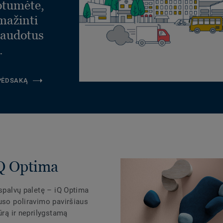
otumėte,
umažinti
naudotus
.
 PĖDSAKĄ
iQ Optima
 spalvų paletę – iQ Optima
uso poliravimo paviršiaus
ūrą ir neprilygstamą