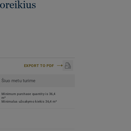
poreikius
EXPORT TO PDF
Šiuo metu turime
Minimum purchase quantity is 36,4
m²
Minimalus užsakymo kiekis 36,4 m²