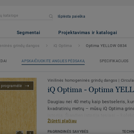
Išplėsta paieška
ima YELLOW 0834
Segmentai
Projektavimas ir katalogai
eninės grindų dangos
iQ Optima
Optima YELLOW 0834
EDAI
APSKAIČIUOKITE ANGLIES PĖDSAKĄ
SPECIFIKACIJOS
Vinilinės homogeninės grindų dangos
|
Circula
s programėlė
iQ Optima - Optima YE
Daugiau nei 40 metų kaip bestseleris, ku
kvadratinių metrų – mūsų iQ Optima grin
istoriją. Šiandien istorija tęsiasi – kolek
Žiūrėti plačiau
iQ Optima siūlo atnaujintą kryptinį efektą
PAGRINDINĖS SAVYBĖS
TECHN