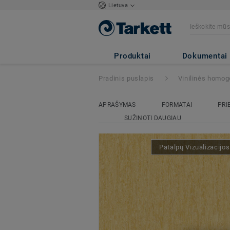
Lietuva
iQ Optima
- Opt
Produktai
Dokumentai
Pradinis puslapis
Vinilinės homog
APRAŠYMAS
FORMATAI
PRI
SUŽINOTI DAUGIAU
Patalpų Vizualizacijo