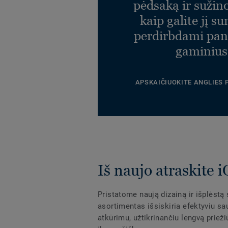
pėdsaką ir sužin
kaip galite jį s
perdirbdami pa
gaminius
APSKAIČIUOKITE ANGLIES
Iš naujo atraskite 
Pristatome naują dizainą ir išplėstą
asortimentas išsiskiria efektyviu sa
atkūrimu, užtikrinančiu lengvą prieži