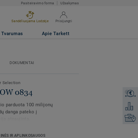
Pasiteiravimo forma
Užsakymas
Sandėliuojama Lodzėje
Prisijungti
Tvarumas
Apie Tarkett
DOKUMENTAI
r Selection
LLOW 0834
€
Gaukite
rio parduota 100 milijonų
Pridėti 
dų danga pateko į
Raskite
cija atnaujinta.
. Atnaujintas 3 raštų
INĖS IR APLINKOSAUGOS