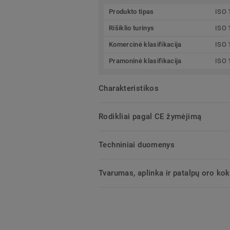
Produkto tipas
ISO 
Rišiklio turinys
ISO 
Komercinė klasifikacija
ISO 
Pramoninė klasifikacija
ISO 
Charakteristikos
Rodikliai pagal CE žymėjimą
Techniniai duomenys
Tvarumas, aplinka ir patalpų oro ko