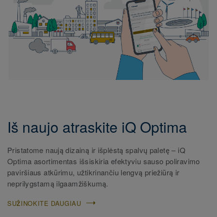
Iš naujo atraskite iQ Optima
Pristatome naują dizainą ir išplėstą spalvų paletę – iQ
Optima asortimentas išsiskiria efektyviu sauso poliravimo
paviršiaus atkūrimu, užtikrinančiu lengvą priežiūrą ir
neprilygstamą ilgaamžiškumą.​
SUŽINOKITE DAUGIAU