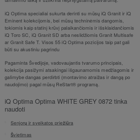
iQ Optima specialiai sukurta derinti su mūsų iQ Granit ir iQ
Eminent kolekcijomis, bei mūsų techninėmis dangomis,
tokiomis kaip statinį krūvį palaikančiomis ir išsklaidančiomis
iQ Toro SC, iQ Granit SD arba neslidžiomis Granit Multisafe
ar Granit Safe T. Visos 55 iQ Optima pozicijos taip pat gali
būti su akustiniu pagrindu
Pagaminta Švedijoje, vadovaujantis tvarumo principais,
kolekcija pasižymi atsakingai išgaunamomis medžiagomis ir
galimybe dangas perdirbti (montavimo atraižas ir dangą po
naudojimo) pagal mūsų ReStart® programą.
iQ Optima Optima WHITE GREY 0872 tinka
naudoti
Senjorų ir sveikatos priežiūra
Švietimas