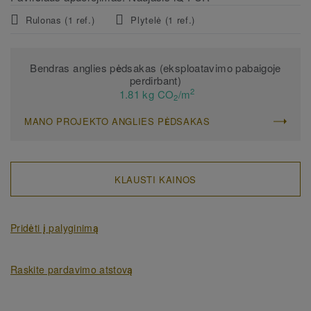
kolekcija pasižymi atsakingai išgaunamomis medžiagomis ir
Rulonas (1 ref.)
Plytelė (1 ref.)
galimybe dangas perdirbti (montavimo atraižas ir dangą po
naudojimo) pagal mūsų ReStart® programą.
Bendras anglies pėdsakas (eksploatavimo pabaigoje
perdirbant)
2
1.81 kg CO
/m
2
MANO PROJEKTO ANGLIES PĖDSAKAS
KLAUSTI KAINOS
Pridėti į palyginimą
Raskite pardavimo atstovą