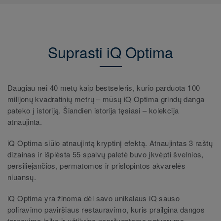
Suprasti iQ Optima
Daugiau nei 40 metų kaip bestseleris, kurio parduota 100
milijonų kvadratinių metrų – mūsų iQ Optima grindų danga
pateko į istoriją. Šiandien istorija tęsiasi – kolekcija
atnaujinta.
iQ Optima siūlo atnaujintą kryptinį efektą. Atnaujintas 3 raštų
dizainas ir išplėsta 55 spalvų paletė buvo įkvėpti švelnios,
persiliejančios, permatomos ir prislopintos akvarelės
niuansų.
iQ Optima yra žinoma dėl savo unikalaus iQ sauso
poliravimo paviršiaus restauravimo, kuris prailgina dangos
tarnavimo laiką ir užtikrina neprilygstamą patvarumą.