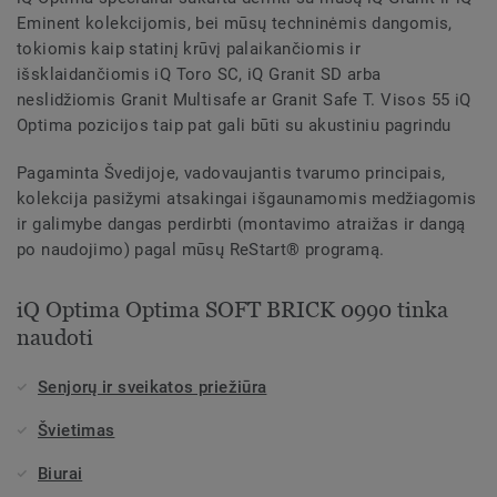
Eminent kolekcijomis, bei mūsų techninėmis dangomis,
tokiomis kaip statinį krūvį palaikančiomis ir
išsklaidančiomis iQ Toro SC, iQ Granit SD arba
neslidžiomis Granit Multisafe ar Granit Safe T. Visos 55 iQ
Optima pozicijos taip pat gali būti su akustiniu pagrindu
Pagaminta Švedijoje, vadovaujantis tvarumo principais,
kolekcija pasižymi atsakingai išgaunamomis medžiagomis
ir galimybe dangas perdirbti (montavimo atraižas ir dangą
po naudojimo) pagal mūsų ReStart® programą.
iQ Optima Optima SOFT BRICK 0990 tinka
naudoti
Senjorų ir sveikatos priežiūra
Švietimas
Biurai