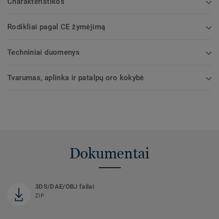
Charakteristikos
Rodikliai pagal CE žymėjimą
Techniniai duomenys
Tvarumas, aplinka ir patalpų oro kokybė
Dokumentai
3DS/DAE/OBJ failai
ZIP