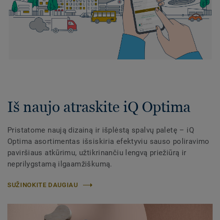
Iš naujo atraskite iQ Optima
Pristatome naują dizainą ir išplėstą spalvų paletę – iQ
Optima asortimentas išsiskiria efektyviu sauso poliravimo
paviršiaus atkūrimu, užtikrinančiu lengvą priežiūrą ir
neprilygstamą ilgaamžiškumą.​
SUŽINOKITE DAUGIAU