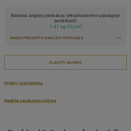
Bendras anglies pėdsakas (eksploatavimo pabaigoje
perdirbant)
2
1.81 kg CO
/m
2
MANO PROJEKTO ANGLIES PĖDSAKAS
KLAUSTI KAINOS
Pridėti į palyginimą
Raskite pardavimo atstovą