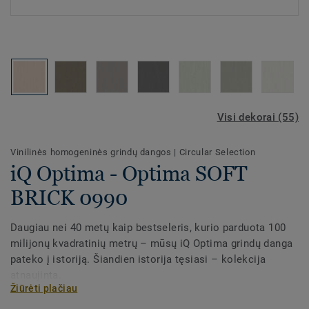
Visi dekorai (55)
Vinilinės homogeninės grindų dangos
|
Circular Selection
iQ Optima - Optima SOFT
BRICK 0990
Daugiau nei 40 metų kaip bestseleris, kurio parduota 100
milijonų kvadratinių metrų – mūsų iQ Optima grindų danga
pateko į istoriją. Šiandien istorija tęsiasi – kolekcija
atnaujinta.
Žiūrėti plačiau
iQ Optima siūlo atnaujintą kryptinį efektą. Atnaujintas 3