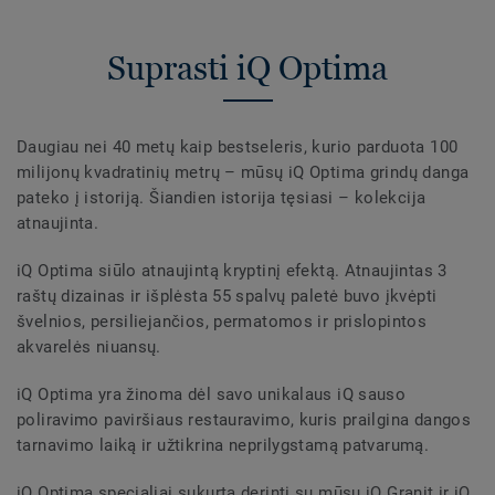
Suprasti iQ Optima
Daugiau nei 40 metų kaip bestseleris, kurio parduota 100
milijonų kvadratinių metrų – mūsų iQ Optima grindų danga
pateko į istoriją. Šiandien istorija tęsiasi – kolekcija
atnaujinta.
iQ Optima siūlo atnaujintą kryptinį efektą. Atnaujintas 3
raštų dizainas ir išplėsta 55 spalvų paletė buvo įkvėpti
švelnios, persiliejančios, permatomos ir prislopintos
akvarelės niuansų.
iQ Optima yra žinoma dėl savo unikalaus iQ sauso
poliravimo paviršiaus restauravimo, kuris prailgina dangos
tarnavimo laiką ir užtikrina neprilygstamą patvarumą.
iQ Optima specialiai sukurta derinti su mūsų iQ Granit ir iQ