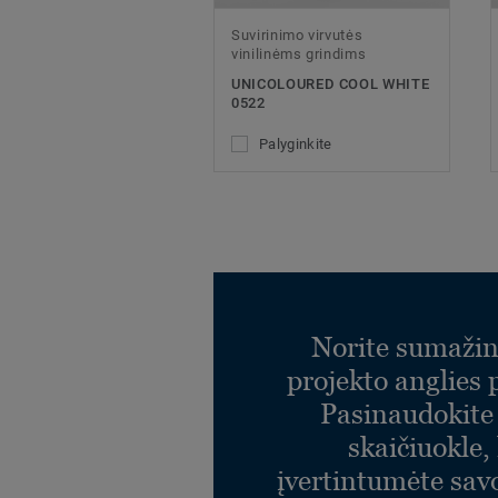
Suvirinimo virvutės
vinilinėms grindims
UNICOLOURED COOL WHITE
0522
Palyginkite
Norite sumažin
projekto anglies
Pasinaudokit
skaičiuokle,
įvertintumėte sav