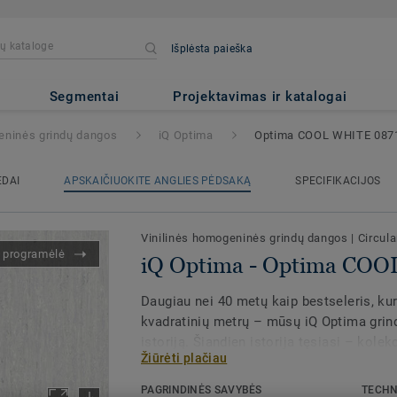
Išplėsta paieška
ima COOL WHITE 0871
Segmentai
Projektavimas ir katalogai
eninės grindų dangos
iQ Optima
Optima COOL WHITE 087
EDAI
APSKAIČIUOKITE ANGLIES PĖDSAKĄ
SPECIFIKACIJOS
Vinilinės homogeninės grindų dangos
|
Circula
s programėlė
iQ Optima - Optima CO
Daugiau nei 40 metų kaip bestseleris, ku
kvadratinių metrų – mūsų iQ Optima grin
istoriją. Šiandien istorija tęsiasi – kolek
Žiūrėti plačiau
iQ Optima siūlo atnaujintą kryptinį efektą
PAGRINDINĖS SAVYBĖS
TECHN