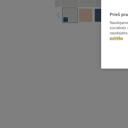
Prieš pra
Naudojame 
socialinės 
naudojatės
politika