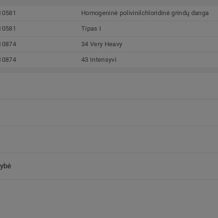
10581
Homogeninė polivinilchloridinė grindų danga
10581
Tipas I
10874
34 Very Heavy
10874
43 Intensyvi
kybė