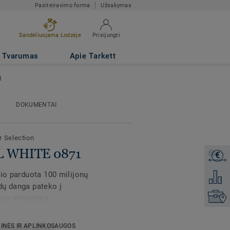
Pasiteiravimo forma
Užsakymas
Sandėliuojama Lodzėje
Prisijungti
Tvarumas
Apie Tarkett
1
DOKUMENTAI
r Selection
OL WHITE 0871
€
Gaukite
rio parduota 100 milijonų
Pridėti 
dų danga pateko į
Raskite
cija atnaujinta.
. Atnaujintas 3 raštų
INĖS IR APLINKOSAUGOS