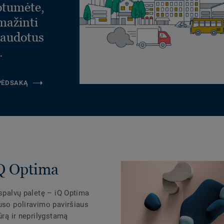
otumėte,
umažinti
naudotus
.
 PĖDSAKĄ
iQ Optima
 spalvų paletę – iQ Optima
uso poliravimo paviršiaus
ūrą ir neprilygstamą