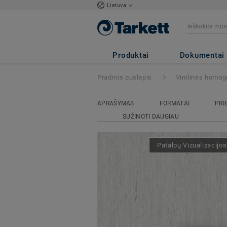
Lietuva
iQ Optima
- Opt
Produktai
Dokumentai
Pradinis puslapis
Vinilinės homog
APRAŠYMAS
FORMATAI
PRI
SUŽINOTI DAUGIAU
Patalpų Vizualizacijo