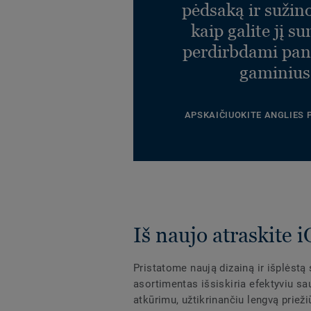
pėdsaką ir sužin
kaip galite jį s
perdirbdami pa
gaminius
APSKAIČIUOKITE ANGLIES
Iš naujo atraskite 
Pristatome naują dizainą ir išplėstą
asortimentas išsiskiria efektyviu sa
atkūrimu, užtikrinančiu lengvą prieži