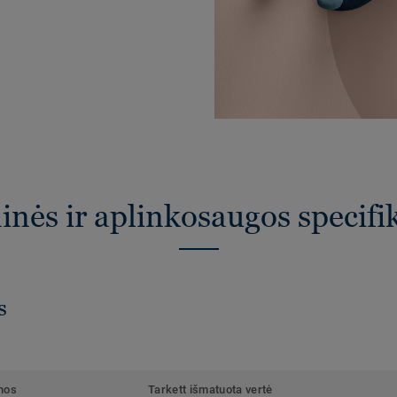
nės ir aplinkosaugos specifi
s
mos
Tarkett išmatuota vertė