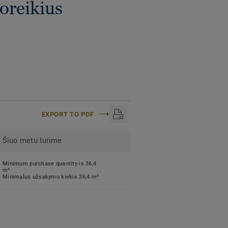
poreikius
EXPORT TO PDF
Šiuo metu turime
Minimum purchase quantity is 36,4
m²
Minimalus užsakymo kiekis 36,4 m²