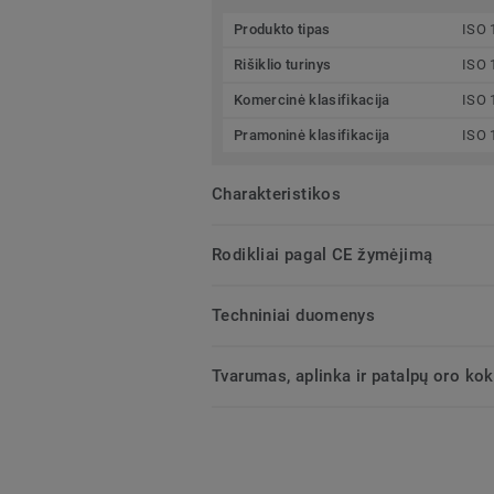
Produkto tipas
ISO 
Rišiklio turinys
ISO 
Komercinė klasifikacija
ISO 
Pramoninė klasifikacija
ISO 
Charakteristikos
Rodikliai pagal CE žymėjimą
Techniniai duomenys
Tvarumas, aplinka ir patalpų oro ko