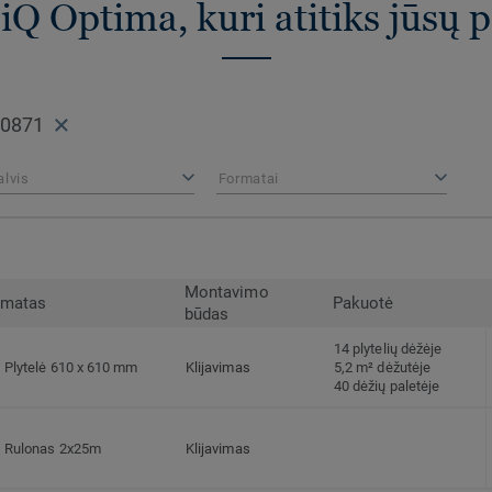
iQ Optima, kuri atitiks jūsų 
 0871
alvis
Formatai
Montavimo
rmatas
Pakuotė
būdas
14 plytelių dėžėje
Plytelė 610 x 610 mm
Klijavimas
5,2 m² dėžutėje
40 dėžių paletėje
Rulonas 2x25m
Klijavimas