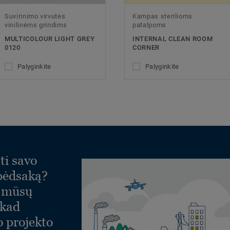
Suvirinimo virvutės
Kampas sterilioms
vinilinėms grindims
patalpoms
MULTICOLOUR LIGHT GREY
INTERNAL CLEAN ROOM
0120
CORNER
Palyginkite
Palyginkite
ti savo
 pėdsaką?
e mūsų
 kad
o projekto