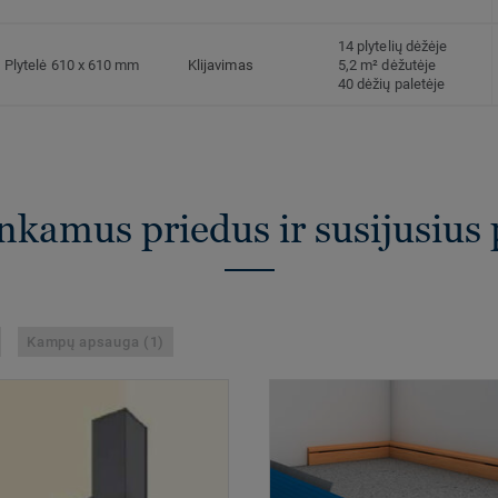
14 plytelių dėžėje
Plytelė 610 x 610 mm
Klijavimas
5,2 m² dėžutėje
40 dėžių paletėje
inkamus priedus ir susijusius
Kampų apsauga (1)