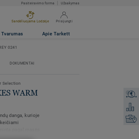
Pasiteiravimo forma
Užsakymas
Sandėliuojama Lodzėje
Prisijungti
Tvarumas
Apie Tarkett
REY 0241
DOKUMENTAI
r Selection
LAKES WARM
€
Gaukite
Pridėti 
indų danga, kurioje
Raskite
akeičiami
aminta pagal masės