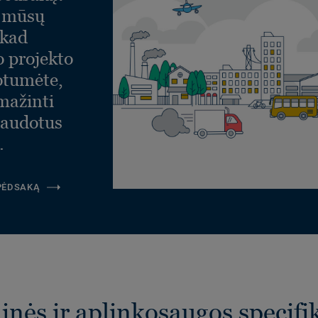
e mūsų
 kad
o projekto
otumėte,
umažinti
naudotus
.
 PĖDSAKĄ
nės ir aplinkosaugos specifi