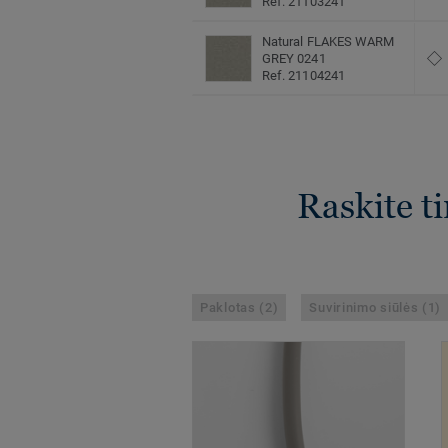
Ref. 21103241
Natural FLAKES WARM
GREY 0241
Ref. 21104241
Raskite t
Paklotas (2)
Suvirinimo siūlės (1)