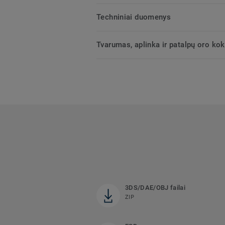
Techniniai duomenys
Tvarumas, aplinka ir patalpų oro ko
3DS/DAE/OBJ failai
ZIP