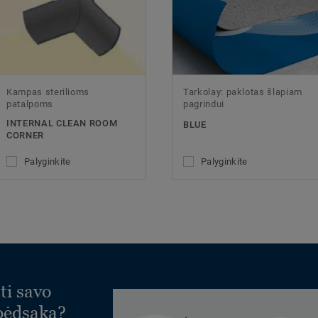
Kampas sterilioms
Tarkolay: paklotas šlapiam
patalpoms
pagrindui
INTERNAL CLEAN ROOM
BLUE
CORNER
Palyginkite
Palyginkite
ti savo
 pėdsaką?