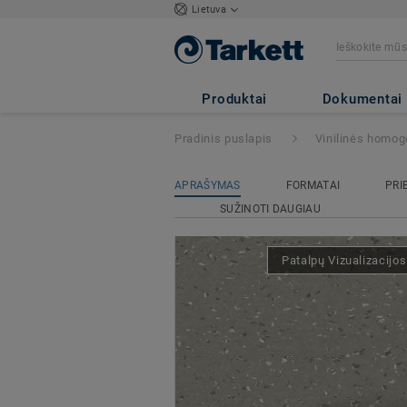
Lietuva
iQ Natural
- Nat
Produktai
Dokumentai
Pradinis puslapis
Vinilinės homog
APRAŠYMAS
FORMATAI
PRI
SUŽINOTI DAUGIAU
Patalpų Vizualizacijo