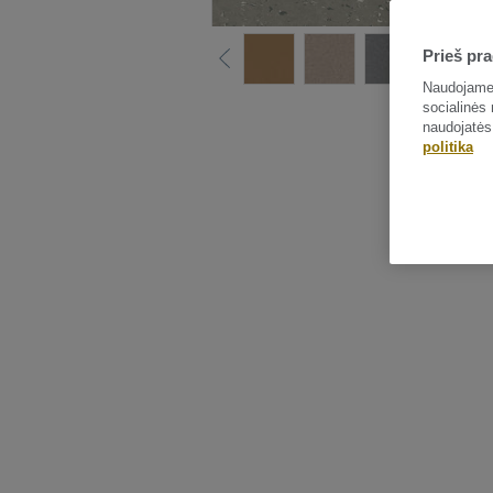
Prieš pra
Naudojame 
socialinės 
naudojatės
politika