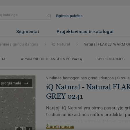
Išplėsta paieška
ural FLAKES WARM GREY 0241
Segmentai
Projektavimas ir katalogai
eninės grindų dangos
iQ Natural
Natural FLAKES WARM G
EDAI
APSKAIČIUOKITE ANGLIES PĖDSAKĄ
SPECIFIKACIJOS
Vinilinės homogeninės grindų dangos
|
Circula
s programėlė
iQ Natural - Natural F
GREY 0241
Naujoji iQ Natural yra pirma pasaulyje gr
tradiciniai iškastinės naftos produktai p
atsinaujinančios biomasės žaliava, pag
Žiūrėti plačiau
balanso principus.