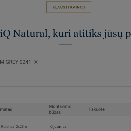
KLAUSTI KAINOS
iQ Natural, kuri atitiks jūsų 
RM GREY 0241
Montavimo
rmatas
Pakuotė
būdas
Rulonas 2x23m
Klijavimas