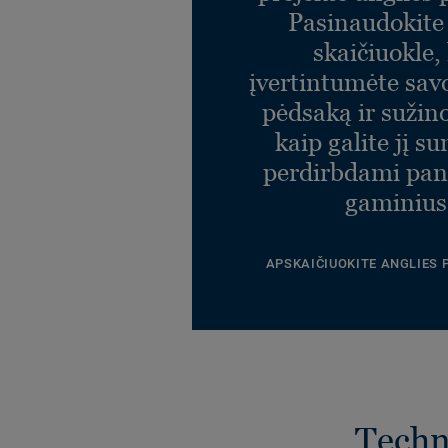
Pasinaudokit
skaičiuokle,
įvertintumėte sav
pėdsaką ir sužin
kaip galite jį s
perdirbdami pa
gaminius
APSKAIČIUOKITE ANGLIES
Techni