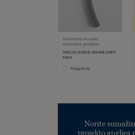
Suvirinimo virvutės
vinilinėms grindims
UNICOLOURED WARM GREY
6053
Palyginkite
Norite sumažin
projekto anglies