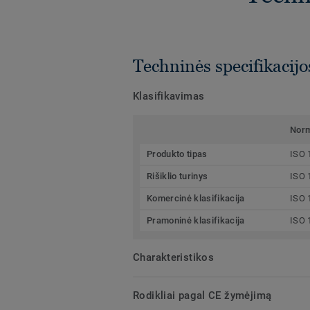
Techninės specifikacijo
Klasifikavimas
Nor
Produkto tipas
ISO 
Rišiklio turinys
ISO 
Komercinė klasifikacija
ISO 
Pramoninė klasifikacija
ISO 
Charakteristikos
Rodikliai pagal CE žymėjimą