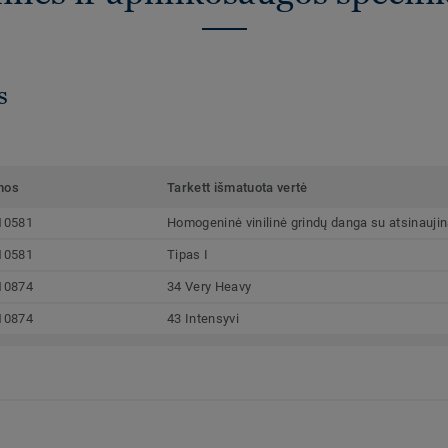
s
mos
Tarkett išmatuota vertė
10581
Homogeninė vinilinė grindų danga su atsinaujina
10581
Tipas I
10874
34 Very Heavy
10874
43 Intensyvi