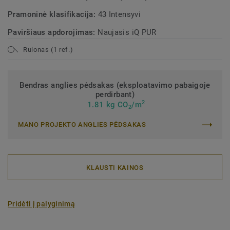
Pramoninė klasifikacija:
43 Intensyvi
Paviršiaus apdorojimas:
Naujasis iQ PUR
Rulonas (1 ref.)
Bendras anglies pėdsakas (eksploatavimo pabaigoje
perdirbant)
2
1.81 kg CO
/m
2
MANO PROJEKTO ANGLIES PĖDSAKAS
KLAUSTI KAINOS
Pridėti į palyginimą