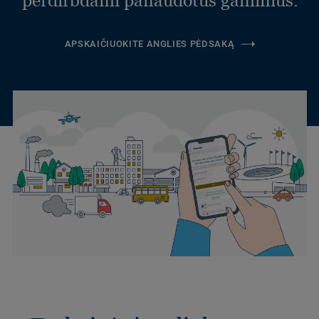
perdirbdami panaudotus gaminius.
APSKAIČIUOKITE ANGLIES PĖDSAKĄ