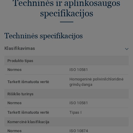
Techninės ir aplinkosaugos
specifikacijos
Techninės specifikacijos
Klasifikavimas
Produkto tipas
Normos
ISO 10581
Homogeninė polivinilchloridinė
Tarkett išmatuota vertė
grindų danga
Rišiklio turinys
Normos
ISO 10581
Tarkett išmatuota vertė
Tipas I
Komercinė klasifikacija
Normos
ISO 10874