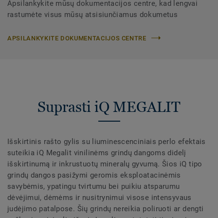
Apsilankykite mūsų dokumentacijos centre, kad lengvai
rastumėte visus mūsų atsisiunčiamus dokumetus
APSILANKYKITE DOKUMENTACIJOS CENTRE
Suprasti iQ MEGALIT
Išskirtinis rašto gylis su liuminescenciniais perlo efektais
suteikia iQ Megalit vinilinėms grindų dangoms didelį
išskirtinumą ir inkrustuotų mineralų gyvumą. Šios iQ tipo
grindų dangos pasižymi geromis eksploatacinėmis
savybėmis, ypatingu tvirtumu bei puikiu atsparumu
dėvėjimui, dėmėms ir nusitrynimui visose intensyvaus
judėjimo patalpose. Šių grindų nereikia poliruoti ar dengti